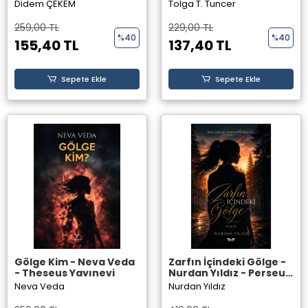
T. Tuncer - Perseus
Didem ÇEKEM
Tolga T. Tuncer
Yayınevi
259,00 TL
229,00 TL
%40
%40
155,40 TL
137,40 TL
Sepete Ekle
Sepete Ekle
Gölge Kim - Neva Veda
Zarfın İçindeki Gölge -
- Theseus Yayınevi
Nurdan Yıldız - Perseus
Yayınevi
Neva Veda
Nurdan Yıldız