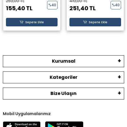
259,00 TL
419,00 TL
%40
%40
155,40 TL
251,40 TL
Sepete Ekle
Sepete Ekle
Kurumsal
Kategoriler
Bize Ulaşın
Mobil Uygulamalarımız