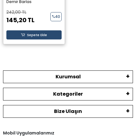
Yayınevi -
Demir Barlas
242,00 TL
%40
145,20 TL
Sepete Ekle
Kurumsal
Kategoriler
Bize Ulaşın
Mobil Uygulamalarımız