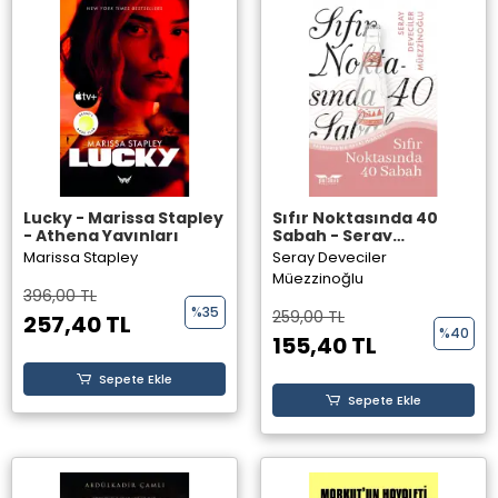
Lucky - Marissa Stapley
Sıfır Noktasında 40
- Athena Yayınları
Sabah - Seray
Deveciler Müezzinoğlu
Marissa Stapley
Seray Deveciler
- Perseus Yayınevi
Müezzinoğlu
396,00 TL
%35
259,00 TL
257,40 TL
%40
155,40 TL
Sepete Ekle
Sepete Ekle