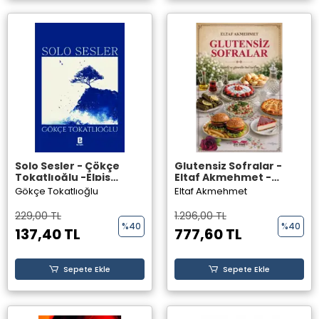
Solo Sesler - Çökçe
Glutensiz Sofralar -
Tokatlıoğlu -Elpis
Eltaf Akmehmet -
Yayınevi
Perseus Yayınevi
Gökçe Tokatlıoğlu
Eltaf Akmehmet
229,00 TL
1.296,00 TL
%40
%40
137,40 TL
777,60 TL
Sepete Ekle
Sepete Ekle