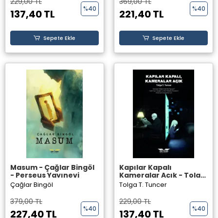
229,00 TL
369,00 TL
%40
%40
137,40 TL
221,40 TL
Sepete Ekle
Sepete Ekle
Masum - Çağlar Bingöl
Kapılar Kapalı
- Perseus Yayınevi
Kameralar Açık - Tolga
T. Tuncer - Perseus
Çağlar Bingöl
Tolga T. Tuncer
Yayınevi
379,00 TL
229,00 TL
%40
%40
227,40 TL
137,40 TL