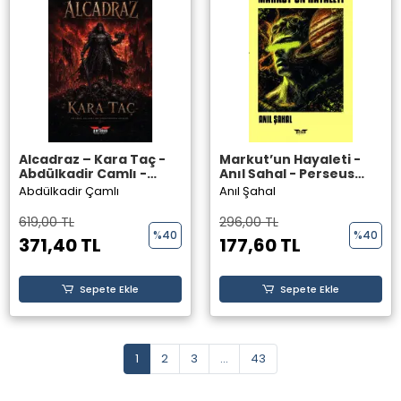
Alcadraz – Kara Taç -
Markut’un Hayaleti -
Abdülkadir Çamlı -
Anıl Şahal - Perseus
Perseus Yayınevi
Yayınevi
Abdülkadir Çamlı
Anıl Şahal
619,00 TL
296,00 TL
%40
%40
371,40 TL
177,60 TL
Sepete Ekle
Sepete Ekle
1
2
3
...
43