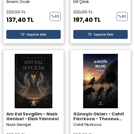
Yayınevi
Sinem Ocak
Elif Çıtak
229,00 TL
329,00 TL
%40
%40
137,40 TL
197,40 TL
Sepete Ekle
Sepete Ekle
Anı Kal Sevgilim - Nazlı
Güneşin Okları - Cahit
Genişel - Elpis Yayınevi
Fıkırkoca - Theseus
Yayınevi
Nazlı Genişel
Cahit Fıkırkoca