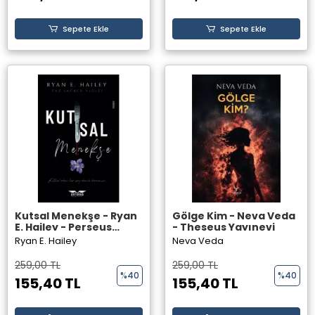
Sepete Ekle
Sepete Ekle
Kutsal Menekşe - Ryan
Gölge Kim - Neva Veda
E. Hailey - Perseus
- Theseus Yayınevi
Yayınevi
Ryan E. Hailey
Neva Veda
259,00 TL
259,00 TL
%40
%40
155,40 TL
155,40 TL