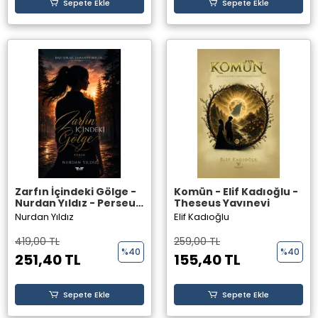
Sepete Ekle
Sepete Ekle
Zarfın İçindeki Gölge -
Komün - Elif Kadıoğlu -
Nurdan Yıldız - Perseus
Theseus Yayınevi
Yayınevi
Nurdan Yıldız
Elif Kadıoğlu
419,00 TL
259,00 TL
%40
%40
251,40 TL
155,40 TL
Sepete Ekle
Sepete Ekle