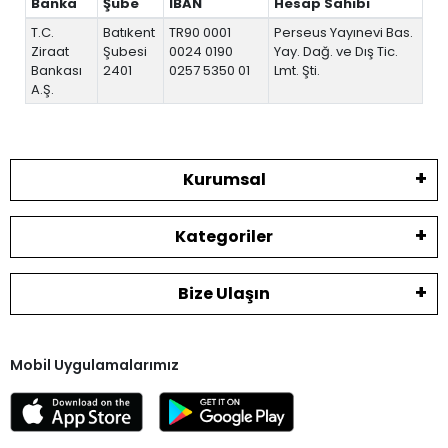
Banka
Şube
IBAN
Hesap Sahibi
T.C.
Batıkent
TR90 0001
Perseus Yayınevi Bas.
Ziraat
Şubesi
0024 0190
Yay. Dağ. ve Dış Tic.
Bankası
2401
0257 5350 01
Lmt. Şti.
A.Ş.
Kurumsal
Kategoriler
Bize Ulaşın
Mobil Uygulamalarımız