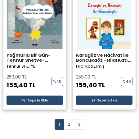
Yağmurlu Bir Gün-
Karagöz ve Hacivat ile
Tennur Shetye-
Boncukgöz - Hilal Katı
Perseus Yayınevi-
Ermiş - Perseus
Tennur SHETYE
Hilal Katı Ermiş
Yayınevi -
259,00 TL
259,00 TL
%40
%40
155,40 TL
155,40 TL
Sepete Ekle
Sepete Ekle
1
2
3