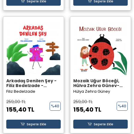
Sepete Ekle
Sepete Ekle
Arkadaş Denilen Şey -
Mozaik Uğur Böceği,
Filiz Bedelzade -
Hülya Zehra Güney-
Perseus Yayınevi
Perseus Yayınevi -
Filiz Bedelzade
Hülya Zehra Güney
259,00 TL
259,00 TL
%40
%40
155,40 TL
155,40 TL
Sepete Ekle
Sepete Ekle