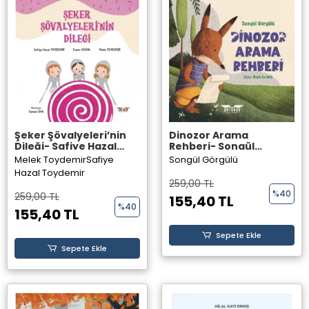
Şeker Şövalyeleri’nin
Dinozor Arama
Dileği- Safiye Hazal
Rehberi- Songül
TOYDEMİR, Tuana
Görgülü- Perseus
Melek Toydemir
Safiye
Songül Görgülü
GÜVEN, Melek
Yayınevi-
Hazal Toydemir
TOYDEMİR- Perseus
259,00 TL
Yayınevi-
%40
259,00 TL
155,40 TL
%40
155,40 TL
Sepete Ekle
Sepete Ekle