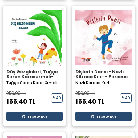
Düş Gezginleri, Tuğçe
Dişlerin Dansı - Nazlı
Seren Karasürmeli-
KAraca Kurt - Perseus
Perseus Yayınevi -
Yayınevi -
Tuğçe Seren Karasürmeli
Nazlı Karaca Kurt
259,00 TL
259,00 TL
%40
%40
155,40 TL
155,40 TL
Sepete Ekle
Sepete Ekle