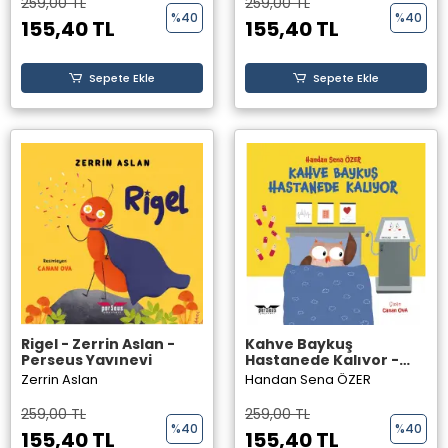
259,00 TL
259,00 TL
%40
%40
155,40 TL
155,40 TL
Sepete Ekle
Sepete Ekle
Rigel - Zerrin Aslan -
Kahve Baykuş
Perseus Yayınevi
Hastanede Kalıyor -
Handan Sena ÖZER -
Zerrin Aslan
Handan Sena ÖZER
Perseus Yayınevi
259,00 TL
259,00 TL
%40
%40
155,40 TL
155,40 TL