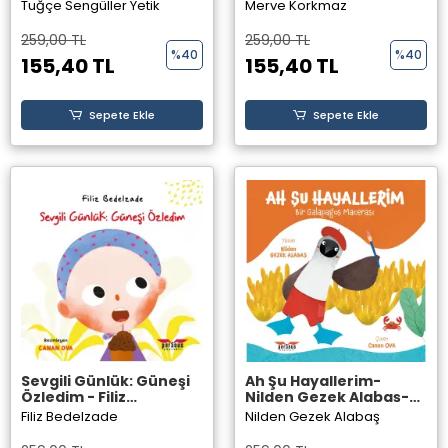
Sengüller Yetik -
Merve Korkmaz -
Tuğçe Sengüller Yetik
Merve Korkmaz
Perseus Yayınevi
Perseus Yayınevi
259,00 TL
259,00 TL
%40
%40
155,40 TL
155,40 TL
Sepete Ekle
Sepete Ekle
Sevgili Günlük: Güneşi
Ah Şu Hayallerim-
Özledim - Filiz
Nilden Gezek Alabaş-
Bedelzade - Perseus
Perseus Yayınevi
Filiz Bedelzade
Nilden Gezek Alabaş
Yayınevi