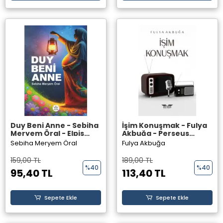
Duy Beni Anne - Sebiha
İşim Konuşmak - Fulya
Meryem Öral - Elpis
Akbuğa - Perseus
Yayınları -
Yayınevi -
Sebiha Meryem Öral
Fulya Akbuğa
159,00 TL
189,00 TL
%40
%40
95,40 TL
113,40 TL
Sepete Ekle
Sepete Ekle