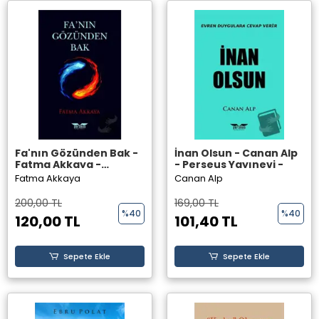
Fa'nın Gözünden Bak -
İnan Olsun - Canan Alp
Fatma Akkaya -
- Perseus Yayınevi -
Perseus Yayınevi -
Fatma Akkaya
Canan Alp
200,00 TL
169,00 TL
%40
%40
120,00 TL
101,40 TL
Sepete Ekle
Sepete Ekle