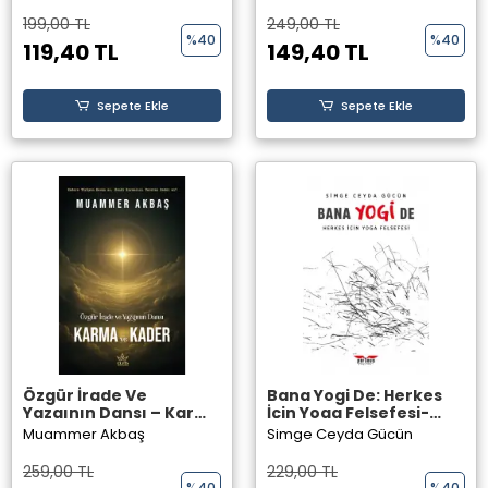
199,00 TL
249,00 TL
%40
%40
119,40 TL
149,40 TL
Sepete Ekle
Sepete Ekle
Özgür İrade Ve
Bana Yogi De: Herkes
Yazgının Dansı – Karma
İçin Yoga Felsefesi-
Ve Kader - Muammer
Simge Ceyda Gücün -
Muammer Akbaş
Simge Ceyda Gücün
Akbaş
Perseus Yayınevi
259,00 TL
229,00 TL
%40
%40