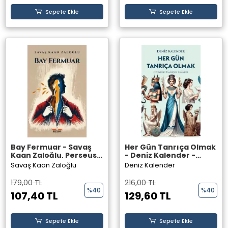
Sepete Ekle
Sepete Ekle
Bay Fermuar - Savaş
Her Gün Tanrıça Olmak
Kaan Zaloğlu, Perseus
- Deniz Kalender -
Yayınevi,
Perseus Yayınevi -
Savaş Kaan Zaloğlu
Deniz Kalender
179,00 TL
216,00 TL
%40
%40
107,40 TL
129,60 TL
Sepete Ekle
Sepete Ekle