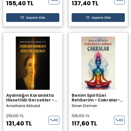
155,40 TL
137,40 TL
Sepete Ekle
Sepete Ekle
Aydınlığın Karanlıkta
Benim Spiritüel
Hissettiği Gerçekler -
Rehberim - Çakralar-
Anastasia Akbulut -
Sinan Dizman - Perseus
Anastasia Akbulut
Sinan Dizman
Elpis Yayınları -
Yayınevi
219,00 TL
196,00 TL
%40
%40
131,40 TL
117,60 TL