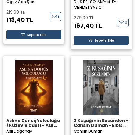
Yayınevi
– Dr. SİBEL SOLAK
Oğuz Can Şen
Dr. SİBEL SOLAK
Prof. Dr.
MEHMET YAZICI
219,00 TL
%48
279,00 TL
113,40 TL
%40
167,40 TL
Sepete Ekle
Sepete Ekle
Aslına Dönüş Yolculuğu
Z Kuşağının Sözünden -
/ Kuzey’e Çağrı - Aslı
Cansın Duman - Elpis
Doğanay
Yayınları
Aslı Doğanay
Cansın Duman