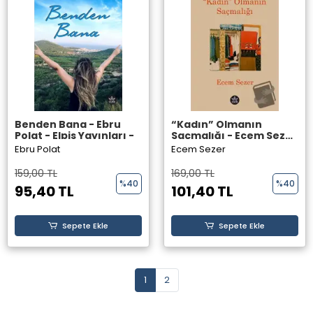
Benden Bana - Ebru
“Kadın” Olmanın
Polat - Elpis Yayınları -
Saçmalığı - Ecem Sezer
- Elpis Yayınları -
Ebru Polat
Ecem Sezer
159,00 TL
169,00 TL
%40
%40
95,40 TL
101,40 TL
Sepete Ekle
Sepete Ekle
1
2