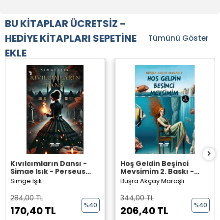
BU KİTAPLAR ÜCRETSİZ -
HEDİYE KİTAPLARI SEPETİNE
Tümünü Göster
EKLE
Kıvılcımların Dansı -
Hoş Geldin Beşinci
Simge Işık - Perseus
Mevsimim 2. Baskı -
Yayınevi -
Büşra Akçay Maraşlı -
Simge Işık
Büşra Akçay Maraşlı
Perseus Yayınevi -
284,00 TL
344,00 TL
%40
%40
170,40 TL
206,40 TL