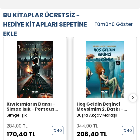
BU KİTAPLAR ÜCRETSİZ -
HEDİYE KİTAPLARI SEPETİNE
Tümünü Göster
EKLE
Kıvılcımların Dansı -
Hoş Geldin Beşinci
Simge Işık - Perseus
Mevsimim 2. Baskı -
Yayınevi -
Büşra Akçay Maraşlı -
Simge Işık
Büşra Akçay Maraşlı
Perseus Yayınevi -
284,00 TL
344,00 TL
%40
%40
170,40 TL
206,40 TL