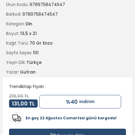
dualar sadece o anları değil, yüzyıllar sonrasını da aydınlattı.
Ürün Kodu
: 9789758474547
Barkod
: 9789758474547
Bu kitapta yer alan dualar, Kur’an’da geçen peygamber duaları
ve Allah’ın bizlere yol gösterdiği ayetlerden ilham alınarak
Kategori
: Din
hazırlanmıştır. Her bir dua sadece okunmak için değil;
Boyut
: 13,5 x 21
anlaşılmak, hissedilmek ve yaşanmak
içindir.
Kağıt Türü
: 70 Gr Enzo
Peki, sen hiç Allah’la konuştun mu?
Sayfa Sayısı
: 101
Yayın Dili
: Türkçe
Yazar
: Gufran
Trendkitap Fiyatı :
219,00 TL
%40
indirim
131,00 TL
En geç 22 Ağustos Cumartesi günü kargoda!