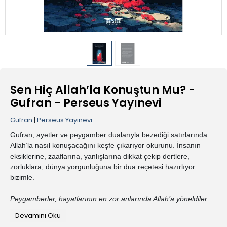
Sen Hiç Allah’la Konuştun Mu? -
Gufran - Perseus Yayınevi
Gufran
|
Perseus Yayınevi
Gufran, ayetler ve peygamber dualarıyla bezediği satırlarında
Allah’la nasıl konuşacağını keşfe çıkarıyor okurunu. İnsanın
eksiklerine, zaaflarına, yanlışlarına dikkat çekip dertlere,
zorluklara, dünya yorgunluğuna bir dua reçetesi hazırlıyor
bizimle.
Peygamberler, hayatlarının en zor anlarında Allah’a yöneldiler.
Karanlığın içinde kaldıklarında, çaresiz hissettiklerinde,
Devamını Oku
sabretmek zorunda kaldıklarında… Konuştular. Dua ettiler. Ve o