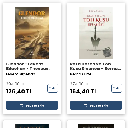
Glendor - Levent
Roza Dorea ve Toh
Bilgehan - Theseus
Kuşu Efsanesi - Berna
Yayınevi -
Güzel - Perseus
Levent Bilgehan
Berna Güzel
Yayınevi -
294,00 TL
274,00 TL
%40
%40
176,40 TL
164,40 TL
Sepete Ekle
Sepete Ekle