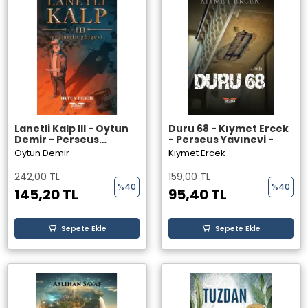
Lanetli Kalp III - Oytun
Duru 68 - Kıymet Ercek
Demir - Perseus
- Perseus Yayınevi -
Yayınevi -
Oytun Demir
Kıymet Ercek
242,00 TL
159,00 TL
%40
%40
145,20 TL
95,40 TL
Sepete Ekle
Sepete Ekle