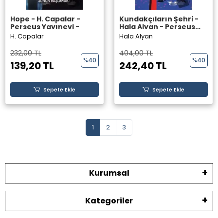
Hope - H. Capalar -
Kundakçıların Şehri -
Perseus Yayınevi -
Hala Alyan - Perseus
Yayınevi -
H. Capalar
Hala Alyan
232,00 TL
404,00 TL
%40
%40
139,20 TL
242,40 TL
Sepete Ekle
Sepete Ekle
1
2
3
Kurumsal
Kategoriler