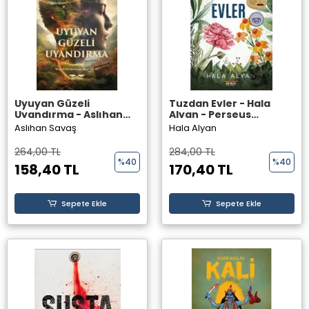
Uyuyan Güzeli
Tuzdan Evler - Hala
Uyandırma - Aslıhan
Alyan - Perseus
Savaş - Perseus
Yayınevi -
Aslıhan Savaş
Hala Alyan
Yayınevi -
264,00 TL
284,00 TL
%40
%40
158,40 TL
170,40 TL
Sepete Ekle
Sepete Ekle