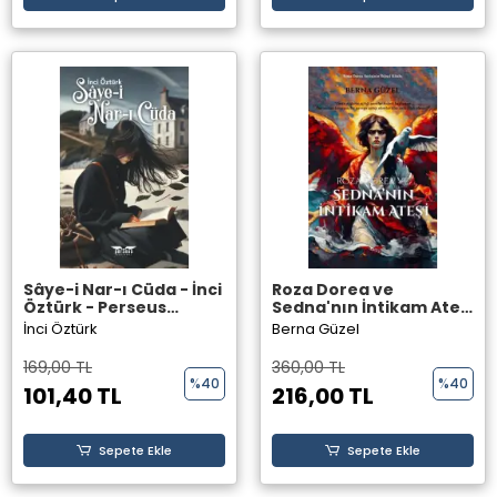
Sâye-i Nar-ı Cüda - İnci
Roza Dorea ve
Öztürk - Perseus
Sedna'nın İntikam Ateşi
Yayınevi -
- Berna Güzel - Perseus
İnci Öztürk
Berna Güzel
Yayınevi -
169,00 TL
360,00 TL
%40
%40
101,40 TL
216,00 TL
Sepete Ekle
Sepete Ekle