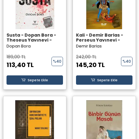
Susta - Dopan Bora -
Kali - Demir Barlas -
Theseus Yayınevi -
Perseus Yayınevi -
Dopan Bora
Demir Barlas
189,00 TL
242,00 TL
%40
%40
113,40 TL
145,20 TL
Sepete Ekle
Sepete Ekle