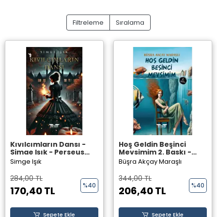
Filtreleme
Sıralama
Kıvılcımların Dansı -
Hoş Geldin Beşinci
Simge Işık - Perseus
Mevsimim 2. Baskı -
Yayınevi -
Büşra Akçay Maraşlı -
Simge Işık
Büşra Akçay Maraşlı
Perseus Yayınevi -
284,00 TL
344,00 TL
%40
%40
170,40 TL
206,40 TL
Sepete Ekle
Sepete Ekle