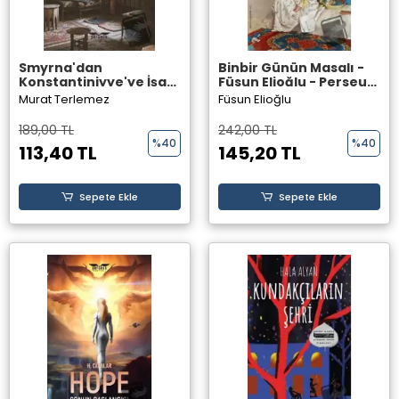
Smyrna'dan
Binbir Günün Masalı -
Konstantiniyye'ye İşgal
Füsun Elioğlu - Perseus
Pasları - Murat
Yayınevi -
Murat Terlemez
Füsun Elioğlu
Terlemez - Perseus
Yayınevi -
189,00 TL
242,00 TL
%40
%40
113,40 TL
145,20 TL
Sepete Ekle
Sepete Ekle