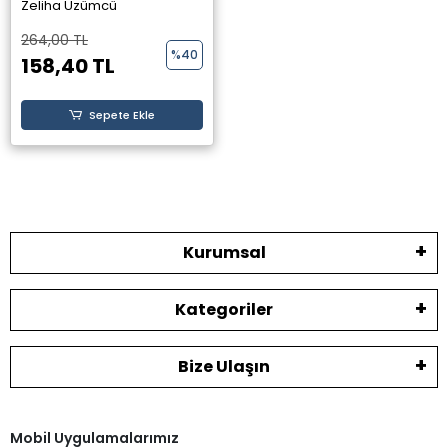
- Perseus Yayınevi -
Zeliha Üzümcü
264,00 TL
%40
158,40 TL
Sepete Ekle
Kurumsal
Kategoriler
Bize Ulaşın
Mobil Uygulamalarımız