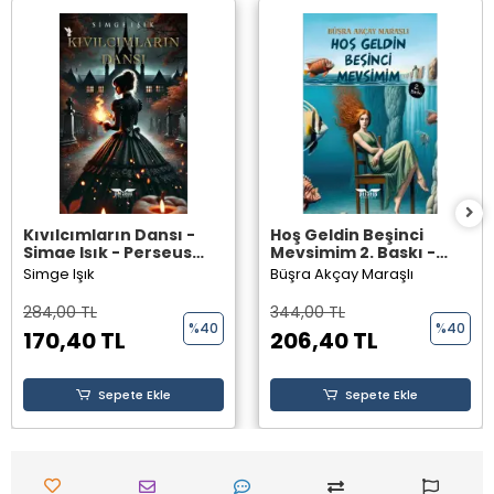
Kıvılcımların Dansı -
Hoş Geldin Beşinci
Simge Işık - Perseus
Mevsimim 2. Baskı -
Yayınevi -
Büşra Akçay Maraşlı -
Simge Işık
Büşra Akçay Maraşlı
Perseus Yayınevi -
284,00 TL
344,00 TL
%40
%40
170,40 TL
206,40 TL
Sepete Ekle
Sepete Ekle