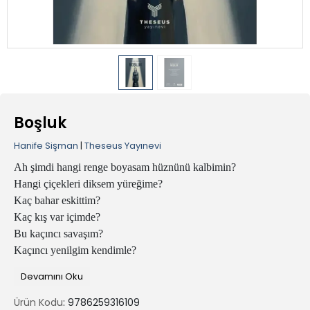
Boşluk
Hanife Sişman
|
Theseus Yayınevi
Ah şimdi hangi renge boyasam hüznünü kalbimin?
Hangi çiçekleri diksem yüreğime?
Kaç bahar eskittim?
Kaç kış var içimde?
Bu kaçıncı savaşım?
Kaçıncı yenilgim kendimle?
Biliyorum güneşli günler gelmeyecek.
Devamını Oku
Bu yağmurlar çürütecek beni…
Ürün Kodu
: 9786259316109