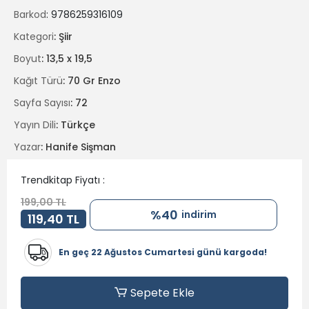
Barkod
: 9786259316109
Kategori
: Şiir
Boyut
: 13,5 x 19,5
Kağıt Türü
: 70 Gr Enzo
Sayfa Sayısı
: 72
Yayın Dili
: Türkçe
Yazar
: Hanife Sişman
Trendkitap Fiyatı :
199,00 TL
%40
indirim
119,40 TL
En geç 22 Ağustos Cumartesi günü kargoda!
Sepete Ekle