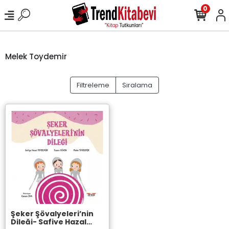
0
Melek Toydemir
Filtreleme
Sıralama
Şeker Şövalyeleri’nin
Dileği- Safiye Hazal