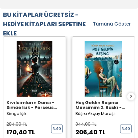
BU KİTAPLAR ÜCRETSİZ -
HEDİYE KİTAPLARI SEPETİNE
Tümünü Göster
EKLE
Kıvılcımların Dansı -
Hoş Geldin Beşinci
Simge Işık - Perseus
Mevsimim 2. Baskı -
Yayınevi -
Büşra Akçay Maraşlı -
Simge Işık
Büşra Akçay Maraşlı
Perseus Yayınevi -
284,00 TL
344,00 TL
%40
%40
170,40 TL
206,40 TL