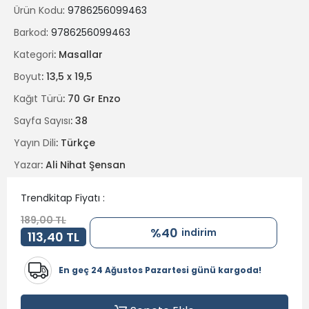
Ürün Kodu
: 9786256099463
Dede Güvercin’in korkuları ve Komik Güvercin’in hınzırlığı,
macera dolu hikâyelerinde Mor Güvercin’e eşlik ediyor.
Barkod
: 9786256099463
Hazırsanız başlayalım!
Kategori
: Masallar
Boyut
: 13,5 x 19,5
Kağıt Türü
: 70 Gr Enzo
Sayfa Sayısı
: 38
Yayın Dili
: Türkçe
Yazar
: Ali Nihat Şensan
Trendkitap Fiyatı :
189,00 TL
%40
indirim
113,40 TL
En geç 24 Ağustos Pazartesi günü kargoda!