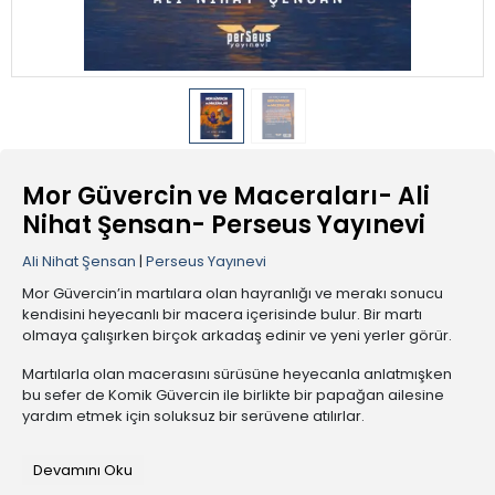
Mor Güvercin ve Maceraları- Ali
Nihat Şensan- Perseus Yayınevi
Ali Nihat Şensan
|
Perseus Yayınevi
Mor Güvercin’in martılara olan hayranlığı ve merakı sonucu
kendisini heyecanlı bir macera içerisinde bulur. Bir martı
olmaya çalışırken birçok arkadaş edinir ve yeni yerler görür.
Martılarla olan macerasını sürüsüne heyecanla anlatmışken
bu sefer de Komik Güvercin ile birlikte bir papağan ailesine
yardım etmek için soluksuz bir serüvene atılırlar.
Mor Güvercin’in meraklı doğası ve keşfetme isteği sizleri onun
Devamını Oku
maceralarına davet ediyor.