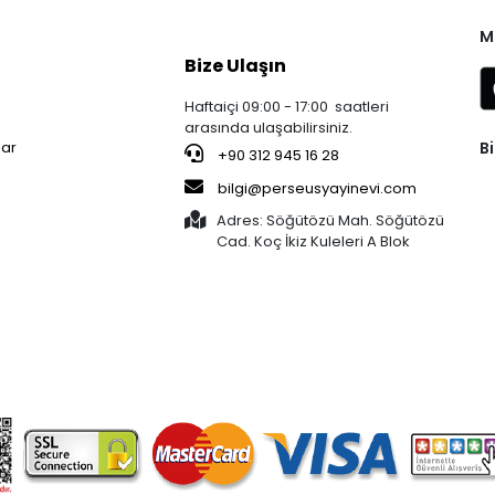
M
Bize Ulaşın
Haftaiçi 09:00 - 17:00 saatleri
arasında ulaşabilirsiniz.
Bi
lar
+90 312 945 16 28
bilgi@perseusyayinevi.com
Adres: Söğütözü Mah. Söğütözü
Cad. Koç İkiz Kuleleri A Blok