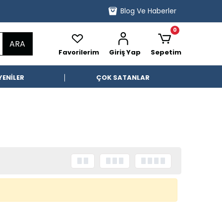
Blog Ve Haberler
0
ARA
Favorilerim
Giriş Yap
Sepetim
YENİLER
ÇOK SATANLAR