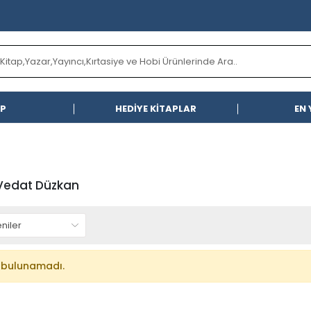
AP
HEDİYE KİTAPLAR
EN 
Vedat Düzkan
 bulunamadı.