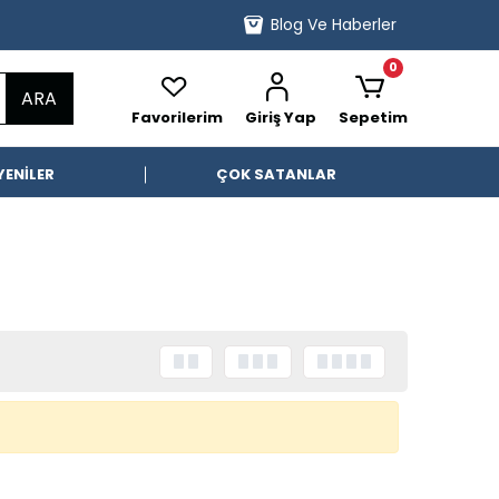
Blog Ve Haberler
0
ARA
Favorilerim
Giriş Yap
Sepetim
YENİLER
ÇOK SATANLAR