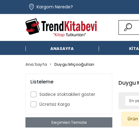
Kargom Nerede?
ANASAYFA
KİT
Ana Sayfa
Duygu Miçooğulları
Listeleme
Duygu M
Sadece stoktakileri göster
Ücretsiz Kargo
Ürün
Seçimleri Temizle