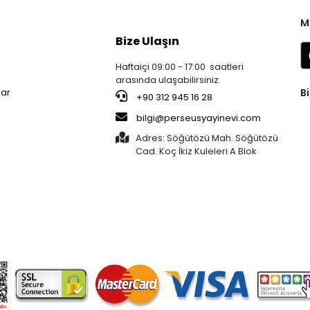
M
Bize Ulaşın
Haftaiçi 09:00 - 17:00 saatleri
arasında ulaşabilirsiniz.
Bi
lar
+90 312 945 16 28
bilgi@perseusyayinevi.com
Adres: Söğütözü Mah. Söğütözü
Cad. Koç İkiz Kuleleri A Blok