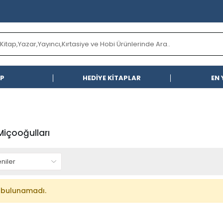
AP
HEDİYE KİTAPLAR
EN 
içooğulları
 bulunamadı.