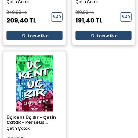
Yayınevi
Çetin Çatak
Çetin Çatak
349,00 TL
319,00 TL
%40
%40
209,40 TL
191,40 TL
Sepete Ekle
Sepete Ekle
Üç Kent Üç Sır - Çetin
Çatak - Perseus
Yayınevi -
Çetin Çatak