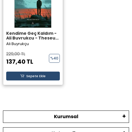
Kendime Geç Kaldım -
Ali Buyrukçu - Theseus
Yayınevi
Ali Buyrukçu
229,00 TL
%40
137,40 TL
Sepete Ekle
Kurumsal