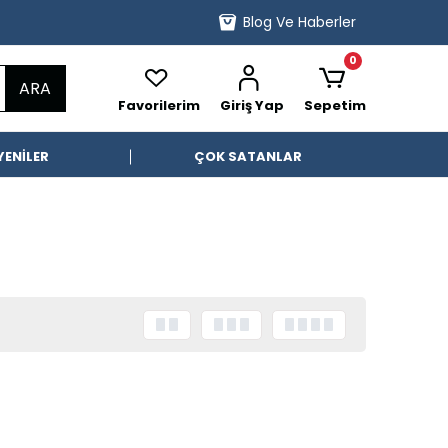
Blog Ve Haberler
0
ARA
Favorilerim
Giriş Yap
Sepetim
YENİLER
ÇOK SATANLAR