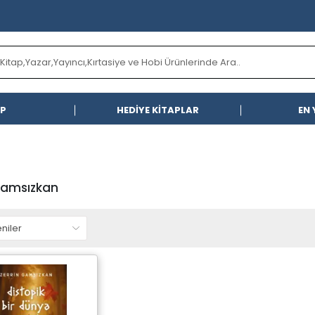
AP
HEDİYE KİTAPLAR
EN 
Gamsızkan