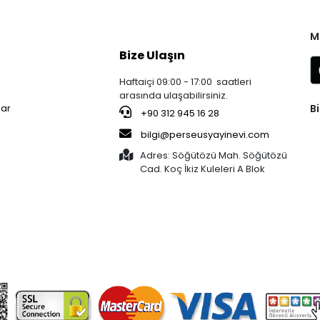
M
Bize Ulaşın
Haftaiçi 09:00 - 17:00 saatleri
arasında ulaşabilirsiniz.
Bi
lar
+90 312 945 16 28
bilgi@perseusyayinevi.com
Adres: Söğütözü Mah. Söğütözü
Cad. Koç İkiz Kuleleri A Blok