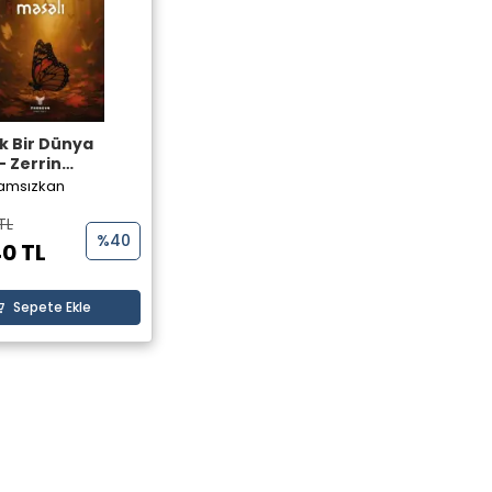
k Bir Dünya
- Zerrin
kan - Theseus
Gamsızkan
vi
TL
%40
0 TL
Sepete Ekle