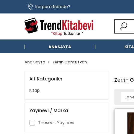
Kargom Nerede?
ANASAYFA
KİT
Ana Sayfa
Zerrin Gamsızkan
Alt Kategoriler
Zerrin 
Kitap
Yayınevi / Marka
Theseus Yayınevi