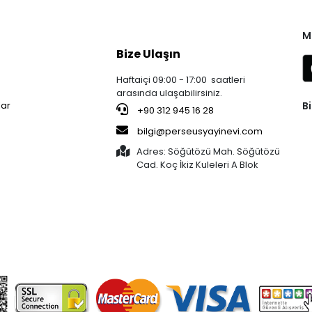
M
Bize Ulaşın
Haftaiçi 09:00 - 17:00 saatleri
arasında ulaşabilirsiniz.
Bi
lar
+90 312 945 16 28
bilgi@perseusyayinevi.com
Adres: Söğütözü Mah. Söğütözü
Cad. Koç İkiz Kuleleri A Blok