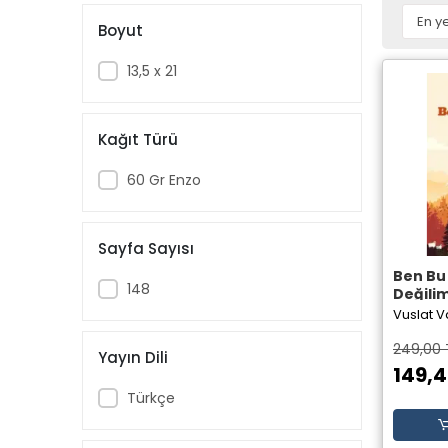
Boyut
13,5 x 21
Kağıt Türü
60 Gr Enzo
Sayfa Sayısı
Ben Bu
148
Değilim
Varol Ç
Vuslat V
Theseu
249,00 
Yayın Dili
149,4
Türkçe