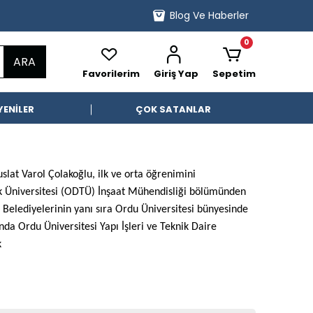
Blog Ve Haberler
0
ARA
Favorilerim
Giriş Yap
Sepetim
YENİLER
ÇOK SATANLAR
lat Varol Çolakoğlu, ilk ve orta öğrenimini
 Üniversitesi (ODTÜ) İnşaat Mühendisliği bölümünden
elediyelerinin yanı sıra Ordu Üniversitesi bünyesinde
nda Ordu Üniversitesi Yapı İşleri ve Teknik Daire
k