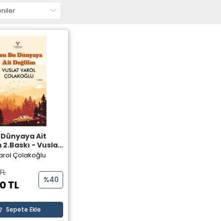
 Dünyaya Ait
 2.Baskı - Vuslat
olakoğlu -
arol Çolakoğlu
s Yayınevi
TL
%40
0 TL
Sepete Ekle