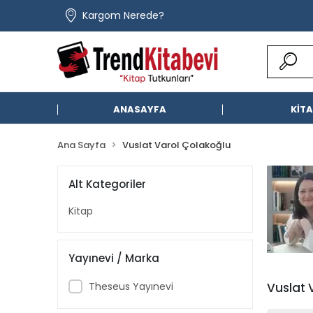
Kargom Nerede?
ANASAYFA
KİT
Ana Sayfa
Vuslat Varol Çolakoğlu
Alt Kategoriler
Kitap
Yayınevi / Marka
Theseus Yayınevi
Vuslat 