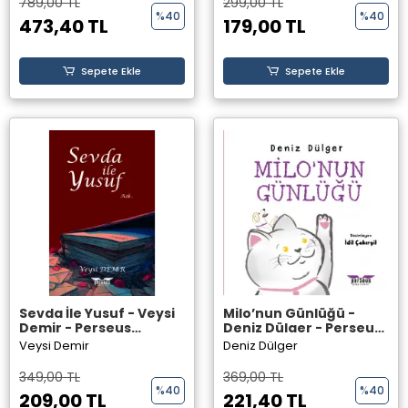
789,00 TL
299,00 TL
%40
%40
473,40 TL
179,00 TL
Sepete Ekle
Sepete Ekle
Sevda İle Yusuf - Veysi
Milo’nun Günlüğü -
Demir - Perseus
Deniz Dülger - Perseus
Yayınevi
Yayınevi
Veysi Demir
Deniz Dülger
349,00 TL
369,00 TL
%40
%40
209,00 TL
221,40 TL