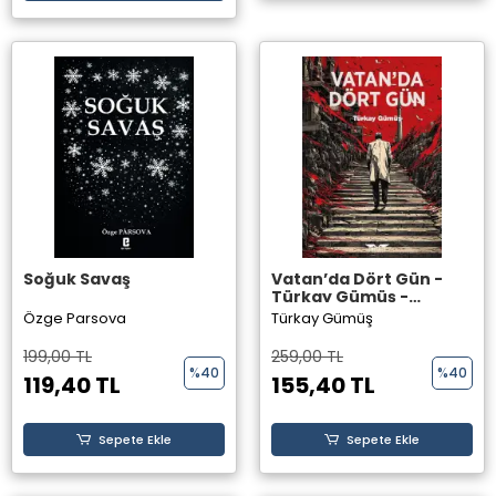
Soğuk Savaş
Vatan’da Dört Gün -
Türkay Gümüş -
Perseus Yayınevi
Özge Parsova
Türkay Gümüş
199,00 TL
259,00 TL
%40
%40
119,40 TL
155,40 TL
Sepete Ekle
Sepete Ekle