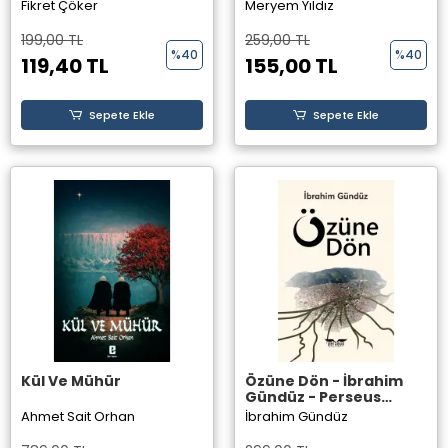
Yayınları
Yıldız - Perseus
Fikret Çöker
Meryem Yıldız
Yayınevi
199,00 TL
259,00 TL
%40
%40
119,40 TL
155,00 TL
Sepete Ekle
Sepete Ekle
Kül Ve Mühür
Özüne Dön - İbrahim
Gündüz - Perseus
Yayınevi
Ahmet Sait Orhan
İbrahim Gündüz