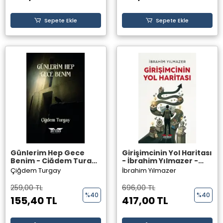
Sepete Ekle
Sepete Ekle
Günlerim Hep Gece
Girişimcinin Yol Haritası
Benim - Çiğdem Turgay
- İbrahim Yılmazer -
- Perseus Yayınevi
Perseus Yayınevi
Çiğdem Turgay
İbrahim Yılmazer
259,00 TL
696,00 TL
%40
%40
155,40 TL
417,00 TL