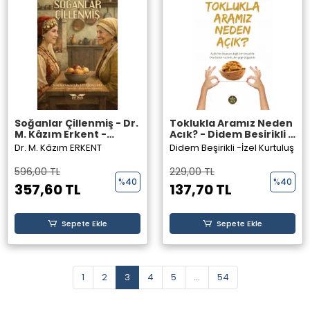
Soğanlar Çillenmiş - Dr.
Toklukla Aramız Neden
M. Kâzım Erkent -
Açık? - Didem Beşirikli –
Perseus Yayınevi
İzel Kurtuluş - Elpis
Dr. M. Kâzım ERKENT
Didem Beşirikli -
İzel Kurtuluş
Yayınları
596,00 TL
229,00 TL
%40
%40
357,60 TL
137,70 TL
Sepete Ekle
Sepete Ekle
1
2
3
4
5
...
54