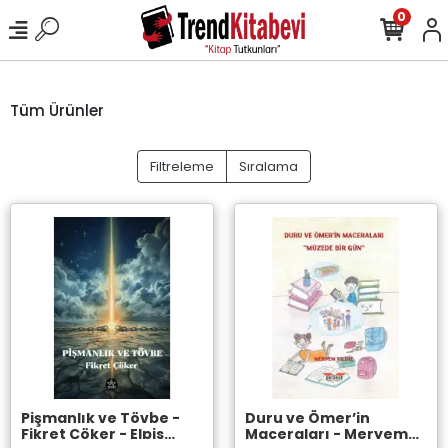
0
Tüm Ürünler
Filtreleme
Sıralama
Pişmanlık ve Tövbe -
Duru ve Ömer’in
Fikret Çöker - Elpis
Maceraları - Meryem