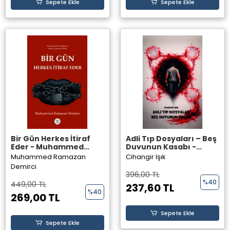
Sepete Ekle
Sepete Ekle
Bir Gün Herkes İtiraf
Adli Tıp Dosyaları – Beş
Eder - Muhammed
Duyunun Kasabı -
Ramazan Demirci -
Cihangir IŞIK - Theseus
Muhammed Ramazan
Cihangir Işık
Elpis Yayınları
Yayınevi
Demirci
396,00 TL
%40
449,00 TL
237,60 TL
%40
269,00 TL
Sepete Ekle
Sepete Ekle