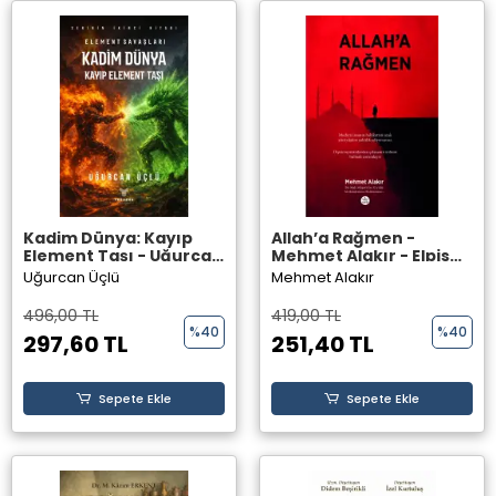
Kadim Dünya: Kayıp
Allah’a Rağmen -
Element Taşı - Uğurcan
Mehmet Alakır - Elpis
Üçlü - Theseus Yayınevi
Yayınları
Uğurcan Üçlü
Mehmet Alakır
496,00 TL
419,00 TL
%40
%40
297,60 TL
251,40 TL
Sepete Ekle
Sepete Ekle