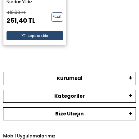
Yayınevi
Nurdan Yıldız
419,00 TL
%40
251,40 TL
Sepete Ekle
Kurumsal
Kategoriler
Bize Ulaşın
Mobil Uygulamalarımız