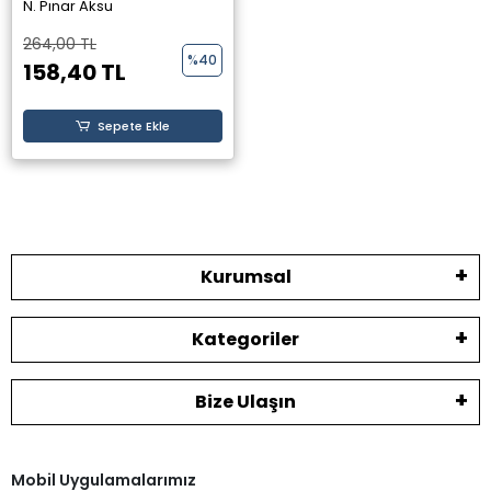
- N. Pınar Aksu -
N. Pınar Aksu
Theseus Yayınevi -
264,00 TL
%40
158,40 TL
Sepete Ekle
Kurumsal
Kategoriler
Bize Ulaşın
Mobil Uygulamalarımız