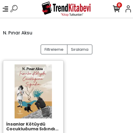
0
N. Pınar Aksu
Filtreleme
Sıralama
İnsanlar Kötüydü
Çocukluğuma Sığındım