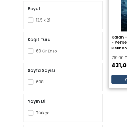
Boyut
13,5 x 21
Kalan 
Kağıt Türü
- Pers
Metin K
60 Gr Enzo
719,00 
431,0
Sayfa Sayısı
608
Yayın Dili
Türkçe