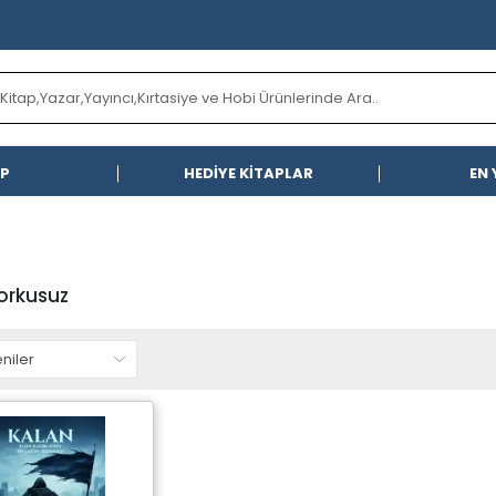
AP
HEDİYE KİTAPLAR
EN 
orkusuz