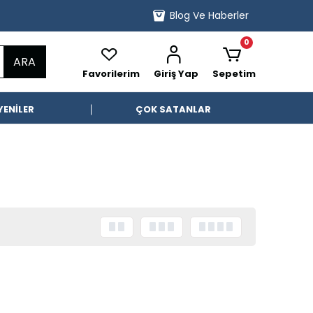
Blog Ve Haberler
0
ARA
Favorilerim
Giriş Yap
Sepetim
YENİLER
ÇOK SATANLAR