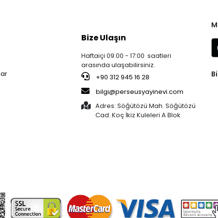
M
Bize Ulaşın
Haftaiçi 09:00 - 17:00 saatleri
arasında ulaşabilirsiniz.
Bi
lar
+90 312 945 16 28
bilgi@perseusyayinevi.com
Adres: Söğütözü Mah. Söğütözü
Cad. Koç İkiz Kuleleri A Blok