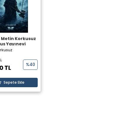
- Metin Korkusuz
eus Yayınevi
orkusuz
TL
%40
0 TL
Sepete Ekle