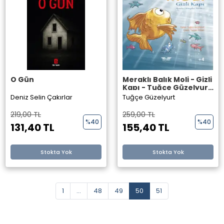
O Gün
Meraklı Balık Moli - Gizli
Kapı - Tuğçe Güzelyurt
-Perseus Yayınevi -
Deniz Selin Çakırlar
Tuğçe Güzelyurt
219,00 TL
259,00 TL
%40
%40
131,40 TL
155,40 TL
Stokta Yok
Stokta Yok
1
...
48
49
50
51