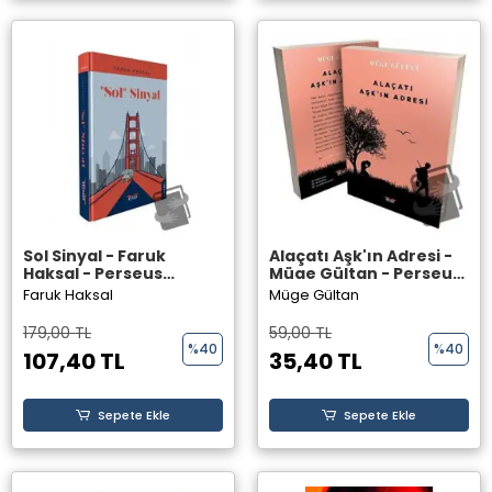
Sol Sinyal - Faruk
Alaçatı Aşk'ın Adresi -
Haksal - Perseus
Müge Gültan - Perseus
Yayınevi -
Yayınevi -
Faruk Haksal
Müge Gültan
179,00 TL
59,00 TL
%40
%40
107,40 TL
35,40 TL
Sepete Ekle
Sepete Ekle