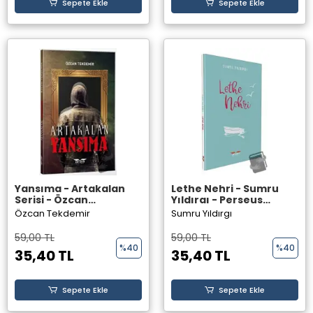
Sepete Ekle
Sepete Ekle
Yansıma - Artakalan
Lethe Nehri - Sumru
Serisi - Özcan
Yıldırgı - Perseus
Tekdemir - Perseus
Yayınevi -
Özcan Tekdemir
Sumru Yıldırgı
Yayınevi -
59,00 TL
59,00 TL
%40
%40
35,40 TL
35,40 TL
Sepete Ekle
Sepete Ekle