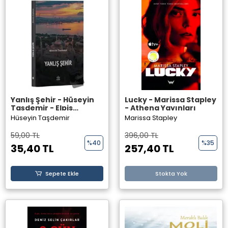
Yanlış Şehir - Hüseyin
Lucky - Marissa Stapley
Taşdemir - Elpis
- Athena Yayınları
Yayınları -
Hüseyin Taşdemir
Marissa Stapley
59,00 TL
396,00 TL
%40
%35
35,40 TL
257,40 TL
Sepete Ekle
Stokta Yok