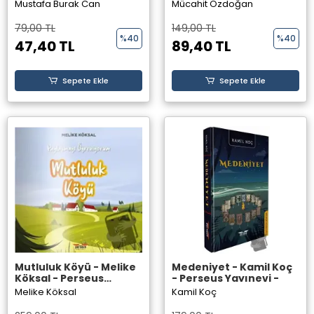
Yayınevi -
Perseus Yayınevi -
Mustafa Burak Can
Mücahit Özdoğan
79,00 TL
149,00 TL
%40
%40
47,40 TL
89,40 TL
Sepete Ekle
Sepete Ekle
Mutluluk Köyü - Melike
Medeniyet - Kamil Koç
Köksal - Perseus
- Perseus Yayınevi -
Yayınevi -
Melike Köksal
Kamil Koç