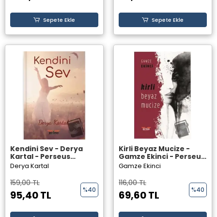
Sepete Ekle
Sepete Ekle
Kendini Sev - Derya
Kirli Beyaz Mucize -
Kartal - Perseus
Gamze Ekinci - Perseus
Yayınevi -
Yayınevi -
Derya Kartal
Gamze Ekinci
159,00 TL
116,00 TL
%40
%40
95,40 TL
69,60 TL