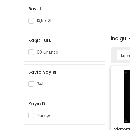
Boyut
13,5 x 21
İncigül
Kağıt Türü
60 Gr Enzo
Sayfa Sayısı
341
Yayın Dili
Türkçe
Viator’