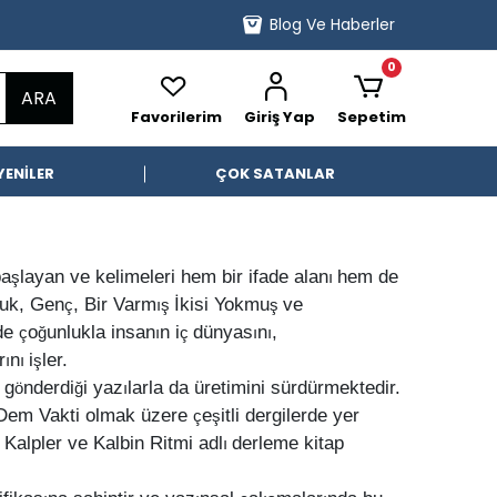
Blog Ve Haberler
0
ARA
Favorilerim
Giriş Yap
Sepetim
YENİLER
ÇOK SATANLAR
ba
layan ve kelimeleri hem bir ifade alan
hem de
ş
ı
İ
uk, Gen
, Bir Varm
kisi Yokmu
ve
ç
ış
ş
nde
o
unlukla insan
n i
dünyas
n
,
ç
ğ
ı
ç
ı
ı
r
n
i
ler.
ı
ı
ş
 g
nderdi
i yaz
larla da üretimini sürdürmektedir.
ö
ğ
ı
Dem Vakti olmak üzere
e
itli dergilerde yer
ç
ş
 Kalpler ve Kalbin Ritmi adl
derleme kitap
ı