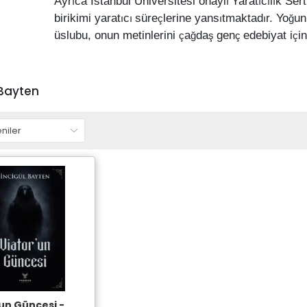
İ
Ü
Ayr
ca
stanbul
niversitesi onayl
Yarat
c
l
k Sert
ı
ı
ı
ı
ı
birikimi yarat
c
süre
lerine yans
tmaktad
r. Yo
un
ı
ı
ç
ı
ı
ğ
üslubu, onun metinlerini
a
da
gen
edebiyat i
i
ç
ğ
ş
ç
ç
 Bayten
un Güncesi -