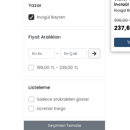
İncigül
Yazar
Theseu
İncigül 
İncigül Bayten
396,00 
237,6
Fiyat Aralıkları
-
199,00 TL - 239,00 TL
Listeleme
Sadece stoktakileri göster
Ücretsiz Kargo
Seçimleri Temizle