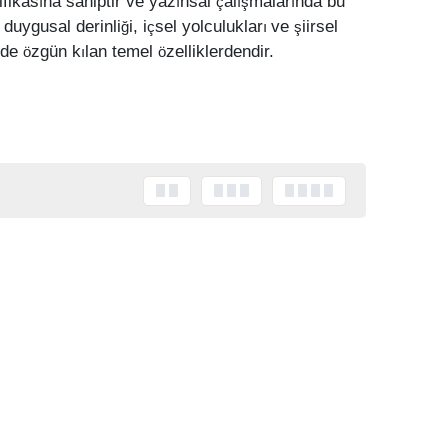
ifikas
na sahiptir ve yaz
nsal
al
malar
nda bu
ı
ı
ç
ış
ı
 duygusal derinli
i, i
sel yolculuklar
ve
iirsel
ğ
ç
ı
ş
nde
zgün k
lan temel
zelliklerdendir.
ö
ı
ö