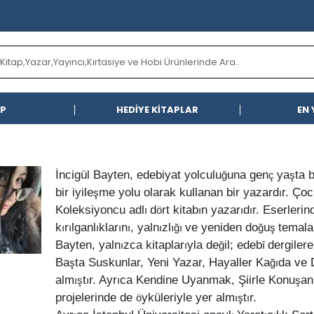
AP
HEDİYE KİTAPLAR
EN 
İ
ncigül Bayten, edebiyat yolculu
una gen
ya
ta 
ğ
ç
ş
Ç
bir iyile
me yolu olarak kullanan bir yazard
r.
oc
ş
ı
Koleksiyoncu adl
d
rt kitab
n yazar
d
r. Eserleri
ı
ö
ı
ı
ı
k
r
lganl
klar
n
, yaln
zl
ve yeniden do
u
temala
ı
ı
ı
ı
ı
ı
ığı
ğ
ş
Bayten, yaln
zca kitaplar
yla de
il; edeb
dergilere
ı
ı
ğ
î
Ba
ta Suskunlar, Yeni Yazar, Hayaller Ka
da ve 
ş
ğı
Ş
alm
t
r. Ayr
ca Kendine Uyanmak,
iirle Konu
an
ış
ı
ı
ş
projelerinde de
yküleriyle yer alm
t
r.
ö
ış
ı