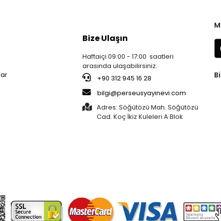
M
Bize Ulaşın
Haftaiçi 09:00 - 17:00 saatleri
arasında ulaşabilirsiniz.
Bi
lar
+90 312 945 16 28
bilgi@perseusyayinevi.com
Adres: Söğütözü Mah. Söğütözü
Cad. Koç İkiz Kuleleri A Blok