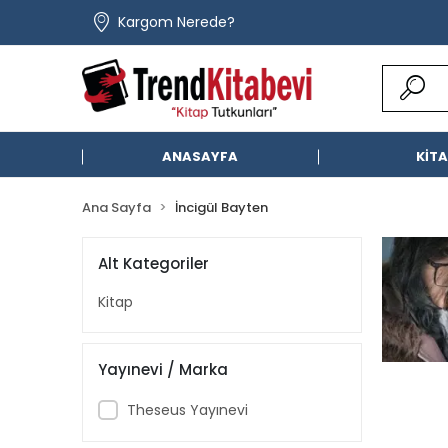
Kargom Nerede?
ANASAYFA
KİT
Ana Sayfa
İncigül Bayten
Alt Kategoriler
Kitap
Yayınevi / Marka
Theseus Yayınevi