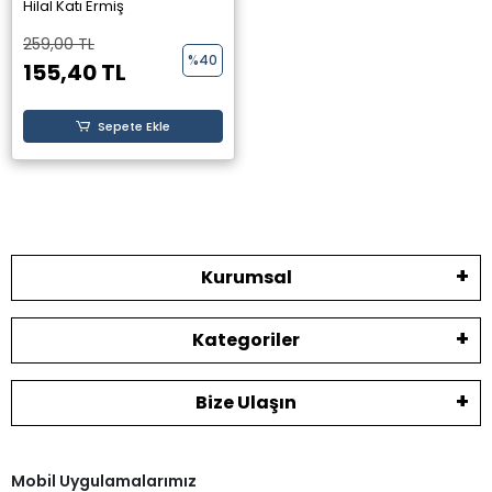
Ermiş - Perseus
Hilal Katı Ermiş
Yayınevi -
259,00 TL
%40
155,40 TL
Sepete Ekle
Kurumsal
Kategoriler
Bize Ulaşın
Mobil Uygulamalarımız