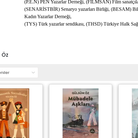
(P.E.N) PEN Yazarlar Derneği, (FİLMSAN) Film sanatçıla
(SENARİSTBİR) Senaryo yazarları Birliği, (BESAM) Bili
Kadın Yazarlar Derneği,
(TYS) Türk yazarlar sendikası, (THSD) Türkiye Halk Sağl
 Öz