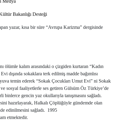
on Medya
Kültür Bakanlığı Desteği
pan yazar, kısa bir süre “Avrupa Karizma” dergisinde
ı ölümle kalım arasındaki o çizgiden kurtaran “Kadın
 Evi dışında sokaklara terk edilmiş madde bağımlısı
bir yuva temin ederek “Sokak Çocukları Umut Evi” ni Sokak
r ve sosyal faaliyetlerle ses getiren Gülsüm Öz Türkiye’de
i binlerce gencin yaz okullarıyla tanışmasını sağladı.
ojesini hazırlayarak, Halkalı Çöplüğüyle gündemde olan
elde edinilmesini sağladı. 1995
am etmektedir.