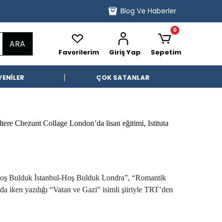
Blog Ve Haberler
0
ARA
Favorilerim
Giriş Yap
Sepetim
YENİLER
ÇOK SATANLAR
re Chezunt Collage London’da lisan eğitimi, Istituta
- Hoş Bulduk İstanbul-Hoş Bulduk Londra”, “Romantik
da iken yazdığı “Vatan ve Gazi” isimli şiiriyle TRT’den