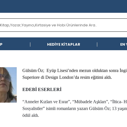
AP
HEDİYE KİTAPLAR
EN 
Gülsüm Öz; Eyüp Lisesi’nden mezun olduktan sonra İngilte
Superiore di Design London’da resim eğitimi aldı.
EDEBİ ESERLERİ
“Anneler Kızları ve Esrar”, “Mübadele Aşkları”, “İltica
Sosyalistler” isimli romanların yazarı Gülsüm Öz; 13 yaşın
ödül aldı.