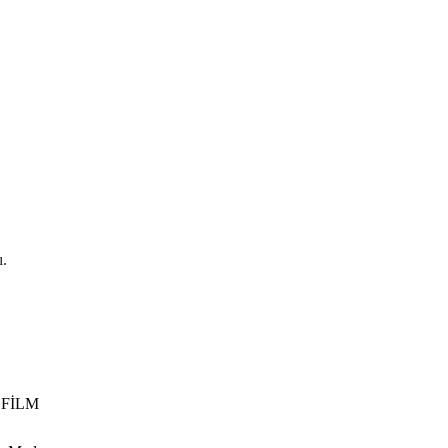
ı.
DİZİ
A FİLM