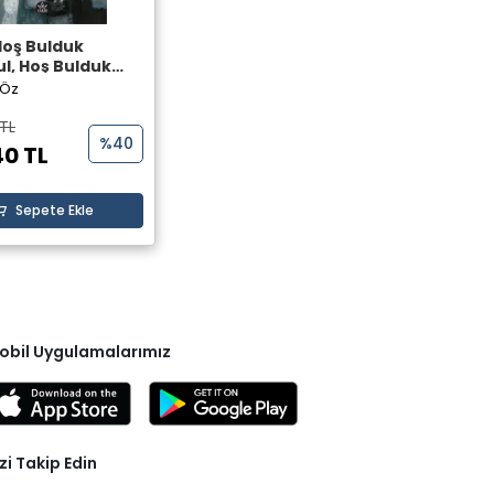
 Hoş Bulduk
ul, Hoş Bulduk
 - Gülsüm Öz -
 Öz
ayınları
TL
%40
40 TL
Sepete Ekle
obil Uygulamalarımız
zi Takip Edin