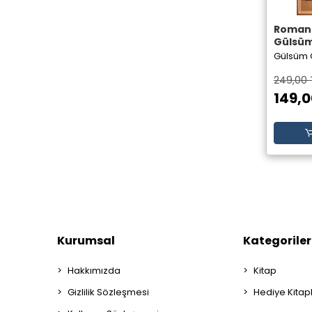
Romanti
Gülsüm 
Yayınla
Gülsüm 
249,00 
149,0
Kurumsal
Kategoriler
Hakkımızda
Kitap
Gizlilik Sözleşmesi
Hediye Kitap