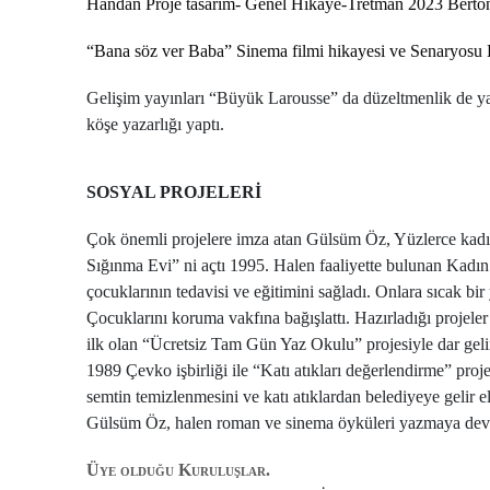
Handan Proje tasarım- Genel Hikaye-Tretman 2023 Bert
“Bana söz ver Baba” Sinema filmi hikayesi ve Senaryosu 
Gelişim yayınları “Büyük Larousse” da düzeltmenlik de ya
köşe yazarlığı yaptı.
SOSYAL PROJELERİ
Çok önemli projelere imza atan Gülsüm Öz, Yüzlerce kadın
Sığınma Evi” ni açtı 1995. Halen faaliyette bulunan Kadın
çocuklarının tedavisi ve eğitimini sağladı. Onlara sıcak 
Çocuklarını koruma vakfına bağışlattı. Hazırladığı projele
ilk olan “Ücretsiz Tam Gün Yaz Okulu” projesiyle dar gelirl
1989 Çevko işbirliği ile “Katı atıkları değerlendirme” pr
semtin temizlenmesini ve katı atıklardan belediyeye gelir 
Gülsüm Öz, halen roman ve sinema öyküleri yazmaya dev
Üye olduğu Kuruluşlar
.