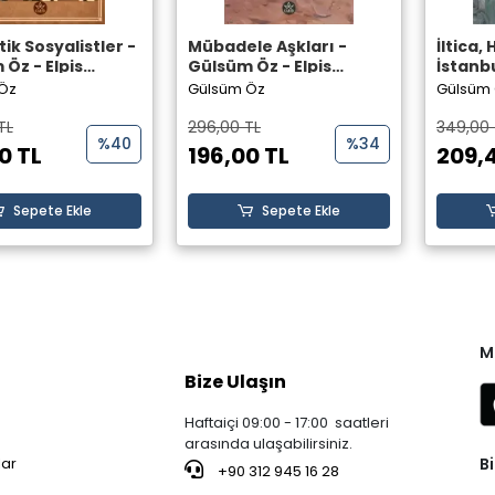
k Sosyalistler -
Mübadele Aşkları -
İltica,
Öz - Elpis
Gülsüm Öz - Elpis
İstanb
rı
Yayınları
Londra
Öz
Gülsüm Öz
Gülsüm
Elpis Y
TL
296,00 TL
349,00 
%40
%34
0 TL
196,00 TL
209,
Sepete Ekle
Sepete Ekle
M
Bize Ulaşın
Haftaiçi 09:00 - 17:00 saatleri
arasında ulaşabilirsiniz.
Bi
lar
+90 312 945 16 28