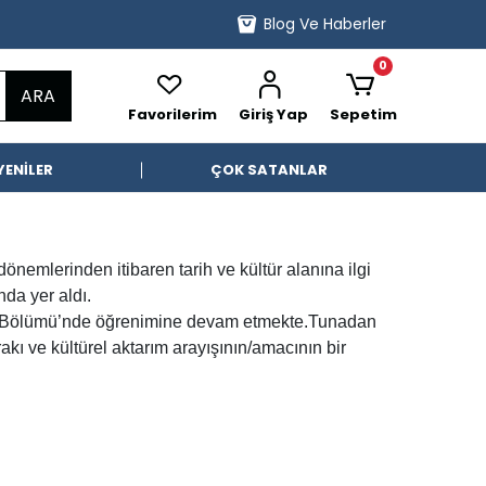
Blog Ve Haberler
0
ARA
Favorilerim
Giriş Yap
Sepetim
YENİLER
ÇOK SATANLAR
önemlerinden itibaren tarih ve kültür alanına ilgi
nda yer aldı.
ih Bölümü’nde öğrenimine devam etmekte.Tunadan
akı ve kültürel aktarım arayışının/amacının bir