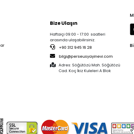
M
Bize Ulaşın
Haftaiçi 09:00 - 17:00 saatleri
arasında ulaşabilirsiniz.
Bi
lar
+90 312 945 16 28
bilgi@perseusyayinevi.com
Adres: Söğütözü Mah. Söğütözü
Cad. Koç İkiz Kuleleri A Blok