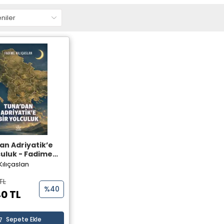
an Adriyatik’e
culuk - Fadime
an - Elpis
ılıçaslan
rı
TL
%40
0 TL
Sepete Ekle