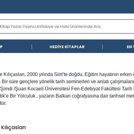
AP
HEDİYE KİTAPLAR
EN 
 Kılıçaslan, 2000 yılında Siirt’te doğdu. Eğitim hayatının erken d
 Bir süre gençlere yönelik tarih seminerleri ve anlatı çalışmaları
Şimdi /Şuan Kocaeli Üniversitesi Fen-Edebiyat Fakültesi Tar
tik’e Bir Yolculuk , yazarın Balkan coğrafyasına dair tarihsel mer
ür.
Kılıçaslan