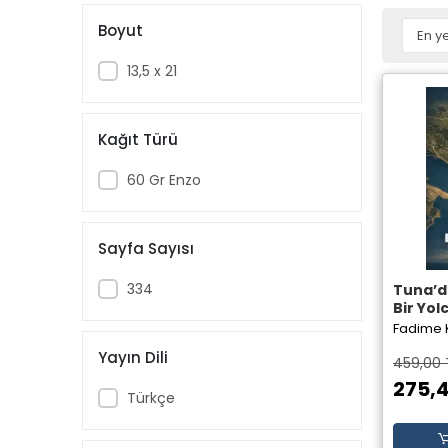
Boyut
13,5 x 21
Kağıt Türü
60 Gr Enzo
Sayfa Sayısı
334
Tuna’d
Bir Yol
Kılıçasl
Fadime K
Yayınla
Yayın Dili
459,00 
275,4
Türkçe