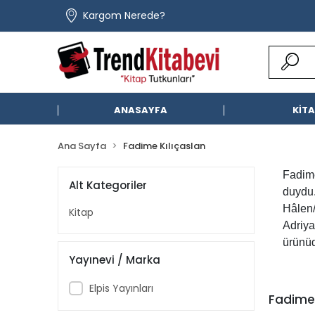
Kargom Nerede?
ANASAYFA
KİT
Ana Sayfa
Fadime Kılıçaslan
Fadime
Alt Kategoriler
duydu.
Hâlen/
Kitap
Adriya
ürünüd
Yayınevi / Marka
Elpis Yayınları
Fadime 