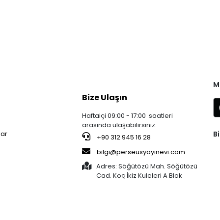
M
Bize Ulaşın
Haftaiçi 09:00 - 17:00 saatleri
arasında ulaşabilirsiniz.
Bi
lar
+90 312 945 16 28
bilgi@perseusyayinevi.com
Adres: Söğütözü Mah. Söğütözü
Cad. Koç İkiz Kuleleri A Blok