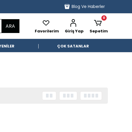
Blog Ve Haberler
0
ARA
Favorilerim
Giriş Yap
Sepetim
YENİLER
ÇOK SATANLAR