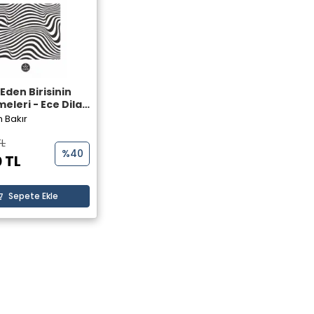
 Eden Birisinin
 - Ece Dilan
Bakır - Elpis Yayınları -
n Bakır
TL
%40
 TL
Sepete Ekle