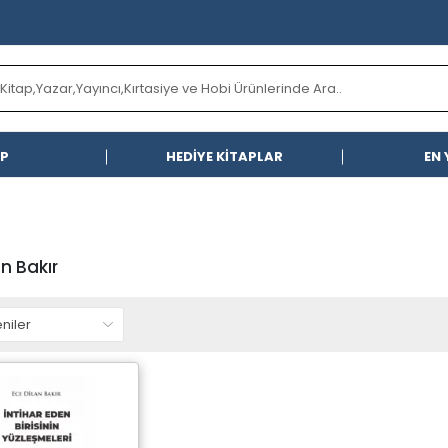
AP
HEDİYE KİTAPLAR
EN 
an Bakır