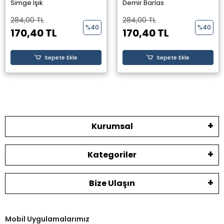
Yayınevi -
Yayınevi -
Simge Işık
Demir Barlas
284,00 TL
284,00 TL
%40
%40
170,40 TL
170,40 TL
Sepete Ekle
Sepete Ekle
Kurumsal
Kategoriler
Bize Ulaşın
Mobil Uygulamalarımız