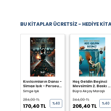
BU KİTAPLAR ÜCRETSİZ - HEDİYE KİTA
Kıvılcımların Dansı -
Hoş Geldin Beşinci
Simge Işık - Perseus
Mevsimim 2. Baskı -
Yayınevi -
Büşra Akçay Maraşlı
Simge Işık
Büşra Akçay Maraşlı
- Perseus Yayınevi -
284,00 TL
344,00 TL
%40
%40
170,40 TL
206,40 TL