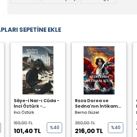
PLARI SEPETİNE EKLE
Sâye-i Nar-ı Cüda -
Roza Dorea ve
İnci Öztürk -
Sedna'nın İntikam
Perseus Yayınevi -
Ateşi - Berna Güzel -
İnci Öztürk
Berna Güzel
Perseus Yayınevi -
169,00 TL
360,00 TL
%40
%40
101,40 TL
216,00 TL