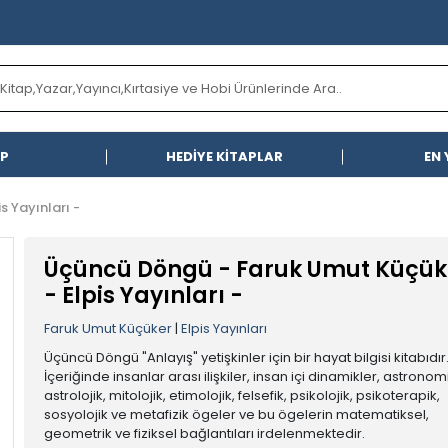
AP
HEDİYE KİTAPLAR
EN 
s Yayınları -
Üçüncü Döngü - Faruk Umut Küçük
- Elpis Yayınları -
Faruk Umut Küçüker
|
Elpis Yayınları
Üçüncü Döngü "Anlayış" yetişkinler için bir hayat bilgisi kitabıdır
İçeriğinde insanlar arası ilişkiler, insan içi dinamikler, astronom
astrolojik, mitolojik, etimolojik, felsefik, psikolojik, psikoterapik,
sosyolojik ve metafizik ögeler ve bu ögelerin matematiksel,
geometrik ve fiziksel bağlantıları irdelenmektedir.