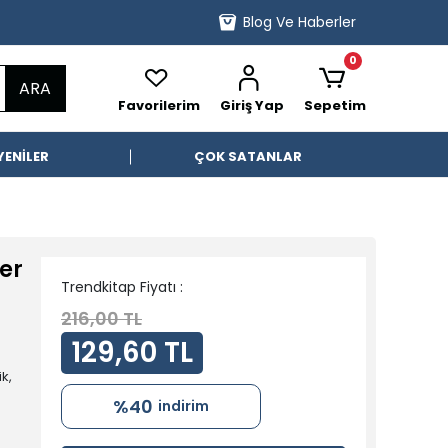
Blog Ve Haberler
0
ARA
Favorilerim
Giriş Yap
Sepetim
YENİLER
ÇOK SATANLAR
er
Trendkitap Fiyatı :
216,00 TL
129,60 TL
.
ik,
%40
indirim