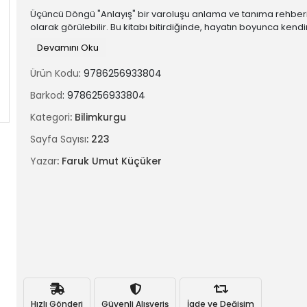
Üçüncü Döngü "Anlayış" bir varoluşu anlama ve tanıma rehber
olarak görülebilir. Bu kitabı bitirdiğinde, hayatın boyunca kend
sorduğun soruların birçoğunun cevabını bulman temenni
Devamını Oku
edilmektedir. Üçüncü Döngü "Anlayış" hayata bakışını değiştireb
farklı bir hayat vizyonu edinmene vesile olabilir.
Ürün Kodu
: 9786256933804
Faruk Umut Küçüker, Birinci Döngü “Arayış” ve İkinci Döngü “Uya
Barkod
: 9786256933804
eserleriyle okuyucularının ruhlarına ışık tutarak, içsel ve dışsal
yolculuklarında kendi benlik ve toplumsal bilinçlerini anlama v
Kategori
: Bilimkurgu
yaşama noktasında rehber olurken, serinin devam niteliği taş
Sayfa Sayısı
: 223
Üçüncü Döngü “Anlayış” eseriyle ruhlarındaki ışığın varoluşsal
derinliklerine nüfuz edilmesi noktasında okuyucularının çıktıkla
Yazar
: Faruk Umut Küçüker
yolda birer ışığa evrilmelerini sağlamıştır.
Hızlı Gönderi
Güvenli Alışveriş
İade ve Değişim