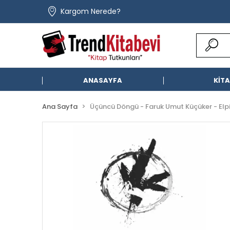
Kargom Nerede?
ANASAYFA
KİT
Ana Sayfa
Üçüncü Döngü - Faruk Umut Küçüker - Elpi