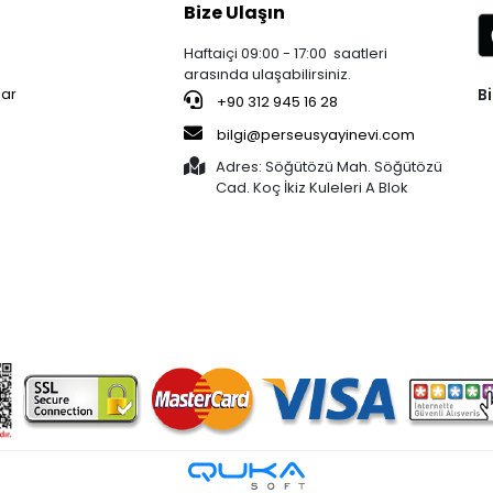
Bize Ulaşın
Haftaiçi 09:00 - 17:00 saatleri
arasında ulaşabilirsiniz.
Bi
lar
+90 312 945 16 28
bilgi@perseusyayinevi.com
Adres: Söğütözü Mah. Söğütözü
Cad. Koç İkiz Kuleleri A Blok