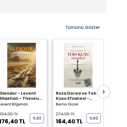
Tümünü Göster
Glendor - Levent
Roza Dorea ve Toh
Lanetli
Bilgehan - Theseus
Kuşu Efsanesi -
Oytun 
Yayınevi -
Berna Güzel -
Perseu
Levent Bilgehan
Berna Güzel
Oytun D
Perseus Yayınevi -
294,00 TL
274,00 TL
242,00
%40
%40
176,40 TL
164,40 TL
145,