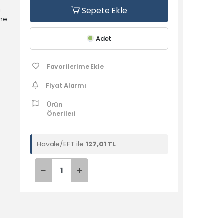
Sepete Ekle
i
ine
ilir,
Adet
nış”
Favorilerime Ekle
e
Fiyat Alarmı
ıyan
Ürün
rı bu
Önerileri
Havale/EFT ile
127,01 TL