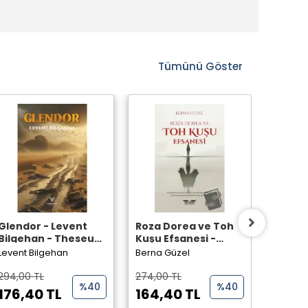
Tümünü Göster
Glendor - Levent
Roza Dorea ve Toh
Lanetli
Bilgehan - Theseus
Kuşu Efsanesi -
Oytun 
Yayınevi -
Berna Güzel -
Perseu
Levent Bilgehan
Berna Güzel
Oytun D
Perseus Yayınevi -
294,00 TL
274,00 TL
242,00
%40
%40
176,40 TL
164,40 TL
145,