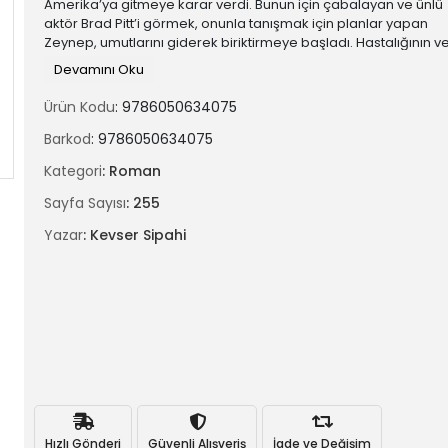
Amerika’ya gitmeye karar verdi. Bunun için çabalayan ve ünlü
aktör Brad Pitt’i görmek, onunla tanışmak için planlar yapan
Zeynep, umutlarını giderek biriktirmeye başladı. Hastalığının ve
acılar ile mücadele eden Zeynep’in hayallerini gerçekleştirme
Devamını Oku
çabaları olağanüstüydü. Verdiği savaşlar onu zaman zaman iy
hissettiriyordu çünkü hayallerini çok seviyordu. Hayatındaki
Ürün Kodu
: 9786050634075
insanların ona verdiği teselli bir işe yaramazken inandığı şeyler
güçlü kalması için yeterliydi. Keman çalarken kurduğu hayaller 
Barkod
: 9786050634075
yaşayan ve inandığı yolda ilerleyen kanser hastası Zeynep,
Kategori
: Roman
hayallerine her geçen gün daha da yaklaşıyor ve hayatın verd
zorlu mücadeleyi yavaş yavaş geride bırakıyordu..”
Sayfa Sayısı
: 255
Yazar
: Kevser Sipahi
Hızlı Gönderi
Güvenli Alışveriş
İade ve Değişim