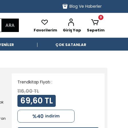
Blog Ve Haberler
0
ARA
Favorilerim
Giriş Yap
Sepetim
YENİLER
ÇOK SATANLAR
Trendkitap Fiyatı :
116,00 TL
69,60 TL
mak
%40
indirim
yran