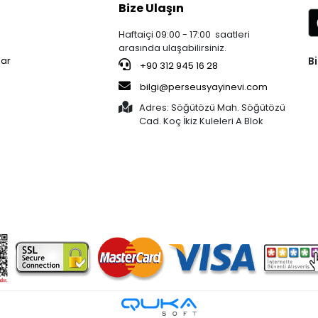
Bize Ulaşın
Haftaiçi 09:00 - 17:00 saatleri
arasında ulaşabilirsiniz.
Bi
lar
+90 312 945 16 28
bilgi@perseusyayinevi.com
Adres: Söğütözü Mah. Söğütözü
Cad. Koç İkiz Kuleleri A Blok