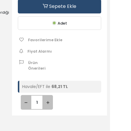
Sepete Ekle
rdiği
Adet
i
,
ile
Favorilerime Ekle
iği
Fiyat Alarmı
Ürün
Önerileri
Havale/EFT ile
68,21 TL