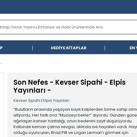
AP
HEDİYE KİTAPLAR
EN 
 -
Son Nefes - Kevser Sipahi - Elpis
Yayınları -
Kevser Sipahi
|
Elpis Yayınları
“Bulutların arasında yaşayan sayılı kalplerden birine sahip ol
istiyordu. Her fısıltı ona “Mucizeyi bekle!” diyordu. Günden güne
ağırlaşan kanser hastalığı, onun bedenini zayıf düşürüyordu.
Kalbinde keman çalma sevgisi, aklında ise hayalleri vardı. Ha
olduğu oyuncuları, Brad Pitt ve Logan Lerman’ı görmek için