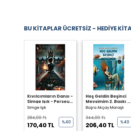
BU KİTAPLAR ÜCRETSİZ - HEDİYE KİTA
Kıvılcımların Dansı -
Hoş Geldin Beşinci
Simge Işık - Perseus
Mevsimim 2. Baskı -
Yayınevi -
Büşra Akçay Maraşlı
Simge Işık
Büşra Akçay Maraşlı
- Perseus Yayınevi -
284,00 TL
344,00 TL
%40
%40
170,40 TL
206,40 TL