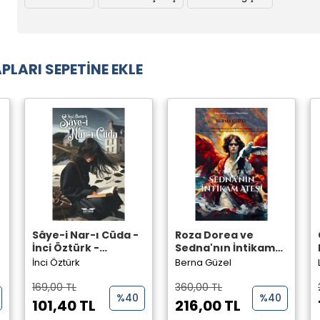
PLARI SEPETİNE EKLE
Sâye-i Nar-ı Cüda -
Roza Dorea ve
İnci Öztürk -
Sedna'nın İntikam
Perseus Yayınevi -
Ateşi - Berna Güzel -
İnci Öztürk
Berna Güzel
Perseus Yayınevi -
169,00 TL
360,00 TL
%40
%40
101,40 TL
216,00 TL