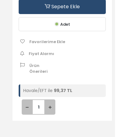
Sepete Ekle
Adet
Favorilerime Ekle
zma
 şiir
Fiyat Alarmı
Ürün
Önerileri
Havale/EFT ile
99,37 TL