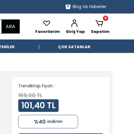
Blog Ve Haberler
0
ARA
Favorilerim
Giriş Yap
Sepetim
YENİLER
ÇOK SATANLAR
Trendkitap Fiyatı :
169,00 TL
101,40 TL
%40
indirim