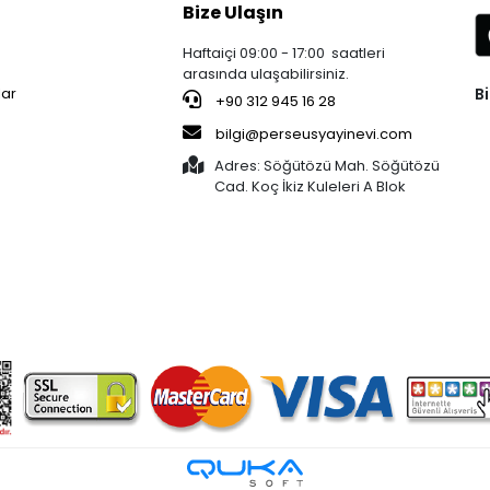
Bize Ulaşın
Haftaiçi 09:00 - 17:00 saatleri
arasında ulaşabilirsiniz.
Bi
lar
+90 312 945 16 28
bilgi@perseusyayinevi.com
Adres: Söğütözü Mah. Söğütözü
Cad. Koç İkiz Kuleleri A Blok