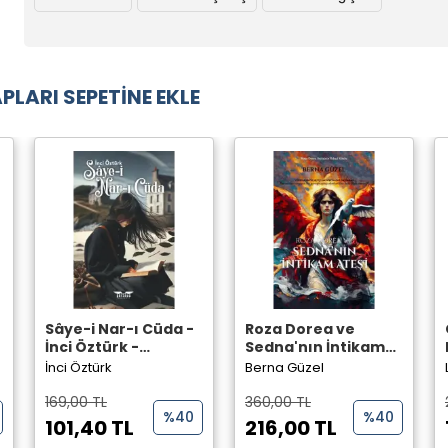
PLARI SEPETİNE EKLE
Sâye-i Nar-ı Cüda -
Roza Dorea ve
İnci Öztürk -
Sedna'nın İntikam
Perseus Yayınevi -
Ateşi - Berna Güzel -
İnci Öztürk
Berna Güzel
Perseus Yayınevi -
169,00 TL
360,00 TL
%40
%40
101,40 TL
216,00 TL