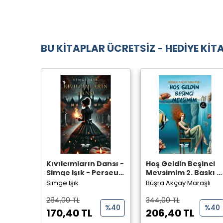
BU KİTAPLAR ÜCRETSİZ - HEDİYE KİTA
Kıvılcımların Dansı -
Hoş Geldin Beşinci
Simge Işık - Perseus
Mevsimim 2. Baskı -
Yayınevi -
Büşra Akçay Maraşlı
Simge Işık
Büşra Akçay Maraşlı
- Perseus Yayınevi -
284,00 TL
344,00 TL
%40
%40
170,40 TL
206,40 TL