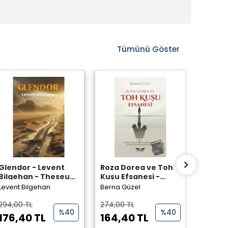
Tümünü Göster
Glendor - Levent
Roza Dorea ve Toh
Lanetli
Bilgehan - Theseus
Kuşu Efsanesi -
Oytun 
Yayınevi -
Berna Güzel -
Perseu
Levent Bilgehan
Berna Güzel
Oytun D
Perseus Yayınevi -
294,00 TL
274,00 TL
242,00
%40
%40
176,40 TL
164,40 TL
145,