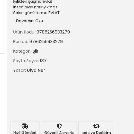
İyilikten şaşma evlat
İnsan olan hatır yıkmaz
Sakın gönül kırma EVLAT
Ana Babanı ATANI
Devamını Oku
Saygıyla tanı evlat
Bayrağımla Vatanını
Ürün Kodu
: 9786256933279
Sonuna kadar koru EVLAT
Barkod
: 9786256933279
Ulya Nur, ilk öykü eseri olan 'Hatıraların Tozu'nun ardından ya
Kategori
: Şiir
tutkusuna farklılık getirerek ikinci kitabı olan 'Ruhun Aynası' isimli
kitabını okurlarıyla buluşturuyor.
Sayfa Sayısı
: 137
Yazar
: Ulya Nur
Hızlı Gönderi
Güvenli Alışveriş
İade ve Değişim