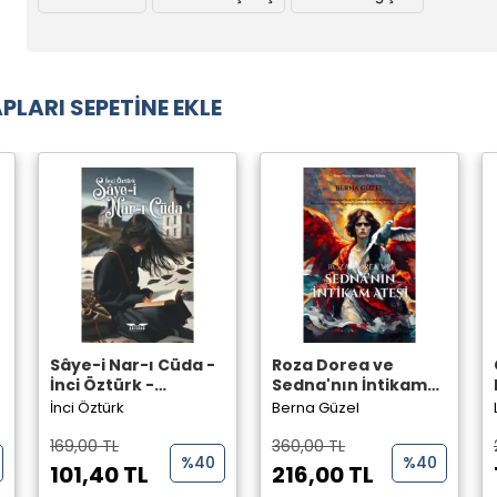
PLARI SEPETİNE EKLE
Sâye-i Nar-ı Cüda -
Roza Dorea ve
İnci Öztürk -
Sedna'nın İntikam
Perseus Yayınevi -
Ateşi - Berna Güzel -
İnci Öztürk
Berna Güzel
Perseus Yayınevi -
169,00 TL
360,00 TL
%40
%40
101,40 TL
216,00 TL