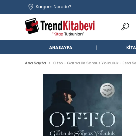
Kargom Nerede?
ANASAYFA
KİT
Ana Sayfa
Otto - Garba ile Sonsuz Yolculuk - Esra Se