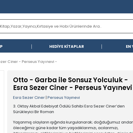
AP
HEDİYE KİTAPLAR
EN 
zer Ciner - Perseus Yayınevi -
Otto - Garba ile Sonsuz Yolculuk -
Esra Sezer Ciner - Perseus Yayınevi
Esra Sezer Ciner
|
Perseus Yayınevi
3. Oktay Akbal Edebiyat Ödülü Sahibi Esra Sezer Ciner’den
Sürükleyici Bir Roman
Yaşanmış olayların ışığında kurgulanarak; doğduğumuz anda
öleceğimiz güne kadar tüm yaşadıklarımızı, acılarımızı,