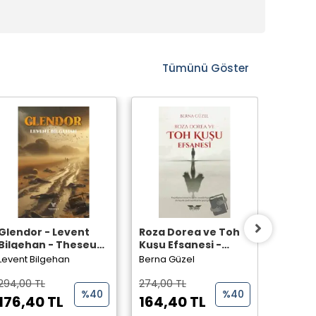
Tümünü Göster
Glendor - Levent
Roza Dorea ve Toh
Lanetli
Bilgehan - Theseus
Kuşu Efsanesi -
Oytun 
Yayınevi -
Berna Güzel -
Perseu
Levent Bilgehan
Berna Güzel
Oytun D
Perseus Yayınevi -
294,00 TL
274,00 TL
242,00
%40
%40
176,40 TL
164,40 TL
145,