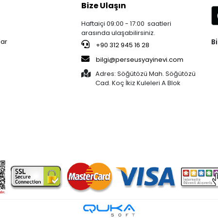
Bize Ulaşın
Haftaiçi 09:00 - 17:00 saatleri
arasında ulaşabilirsiniz.
Bi
lar
+90 312 945 16 28
bilgi@perseusyayinevi.com
Adres: Söğütözü Mah. Söğütözü
Cad. Koç İkiz Kuleleri A Blok