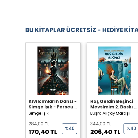
BU KİTAPLAR ÜCRETSİZ - HEDİYE KİTA
Kıvılcımların Dansı -
Hoş Geldin Beşinci
Simge Işık - Perseus
Mevsimim 2. Baskı -
Yayınevi -
Büşra Akçay Maraşlı
Simge Işık
Büşra Akçay Maraşlı
- Perseus Yayınevi -
284,00 TL
344,00 TL
%40
%40
170,40 TL
206,40 TL