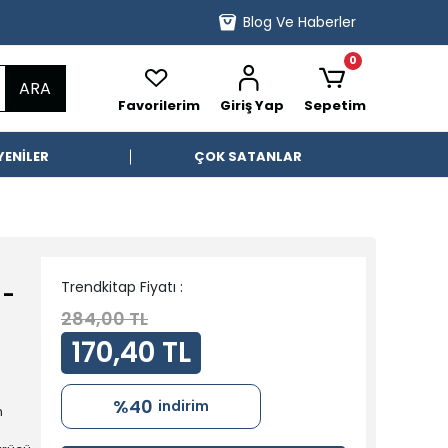
Blog Ve Haberler
0
ARA
Favorilerim
Giriş Yap
Sepetim
YENİLER
ÇOK SATANLAR
Trendkitap Fiyatı :
 -
284,00 TL
170,40 TL
%40
indirim
n