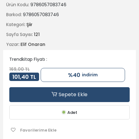
Ürün Kodu
: 9786057083746
Barkod
: 9786057083746
Kategori
: Şiir
Sayfa Sayısı
: 121
Yazar
: Elif Onaran
Trendkitap Fiyatı :
169,00 TL
%40
indirim
101,40 TL
Sepete Ekle
Adet
Favorilerime Ekle