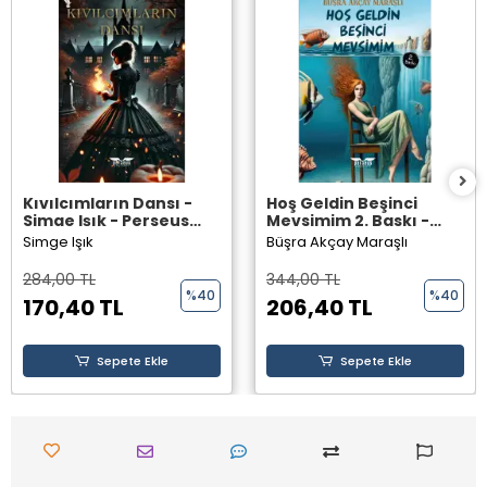
Kıvılcımların Dansı -
Hoş Geldin Beşinci
Simge Işık - Perseus
Mevsimim 2. Baskı -
Yayınevi -
Büşra Akçay Maraşlı -
Simge Işık
Büşra Akçay Maraşlı
Perseus Yayınevi -
284,00 TL
344,00 TL
%40
%40
170,40 TL
206,40 TL
Sepete Ekle
Sepete Ekle