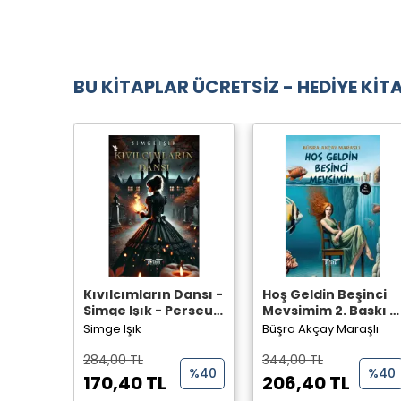
BU KİTAPLAR ÜCRETSİZ - HEDİYE KİTA
Kıvılcımların Dansı -
Hoş Geldin Beşinci
Simge Işık - Perseus
Mevsimim 2. Baskı -
Yayınevi -
Büşra Akçay Maraşlı
Simge Işık
Büşra Akçay Maraşlı
- Perseus Yayınevi -
284,00 TL
344,00 TL
%40
%40
170,40 TL
206,40 TL