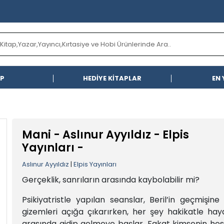
AP
HEDİYE KİTAPLAR
EN 
Mani - Aslınur Ayyıldız - Elpis
Yayınları -
Aslınur Ayyıldız
|
Elpis Yayınları
Gerçeklik, sanrıların arasında kaybolabilir mi?
Psikiyatristle yapılan seanslar, Beril’in geçmişine 
gizemleri açığa çıkarırken, her şey hakikatle haya
arasında gidip gelmeye başlar. Fakat kimsenin he