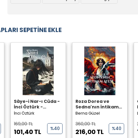
PLARI SEPETİNE EKLE
Sâye-i Nar-ı Cüda -
Roza Dorea ve
İnci Öztürk -
Sedna'nın İntikam
Perseus Yayınevi -
Ateşi - Berna Güzel -
İnci Öztürk
Berna Güzel
Perseus Yayınevi -
169,00 TL
360,00 TL
%40
%40
101,40 TL
216,00 TL