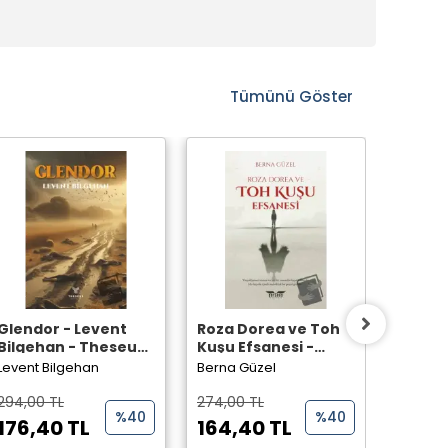
Tümünü Göster
Glendor - Levent
Roza Dorea ve Toh
Lanetli
Bilgehan - Theseus
Kuşu Efsanesi -
Oytun 
Yayınevi -
Berna Güzel -
Perseu
Levent Bilgehan
Berna Güzel
Oytun D
Perseus Yayınevi -
294,00 TL
274,00 TL
242,00
%40
%40
176,40 TL
164,40 TL
145,