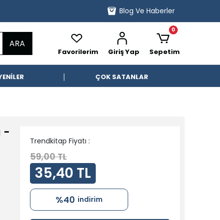
Blog Ve Haberler
0
ARA
Favorilerim
Giriş Yap
Sepetim
YENİLER
ÇOK SATANLAR
 -
Trendkitap Fiyatı :
59,00 TL
35,40 TL
%40
indirim