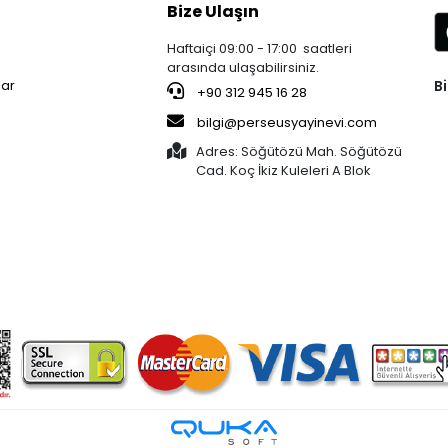
Bize Ulaşın
Haftaiçi 09:00 - 17:00 saatleri
arasında ulaşabilirsiniz.
Bi
lar
+90 312 945 16 28
bilgi@perseusyayinevi.com
Adres: Söğütözü Mah. Söğütözü
Cad. Koç İkiz Kuleleri A Blok