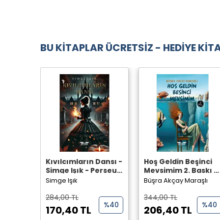
BU KİTAPLAR ÜCRETSİZ - HEDİYE KİTA
Kıvılcımların Dansı -
Hoş Geldin Beşinci
Simge Işık - Perseus
Mevsimim 2. Baskı -
Yayınevi -
Büşra Akçay Maraşlı
Simge Işık
Büşra Akçay Maraşlı
- Perseus Yayınevi -
284,00 TL
344,00 TL
%40
%40
170,40 TL
206,40 TL