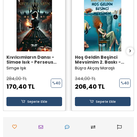
Kıvılcımların Dansı -
Hoş Geldin Beşinci
Simge Işık - Perseus
Mevsimim 2. Baskı -
Yayınevi -
Büşra Akçay Maraşlı -
Simge Işık
Büşra Akçay Maraşlı
Perseus Yayınevi -
284,00 TL
344,00 TL
%40
%40
170,40 TL
206,40 TL
Sepete Ekle
Sepete Ekle