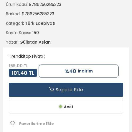
Suriye'den İsveç'e kadar uzayıp giden bir kaosun küçük bir
Ürün Kodu
: 9786256285323
parçası olan Lina duygularını ve mantığını dengelemek için
kendisiyle savaşmak zorundadır.
Barkod
: 9786256285323
Değerlerimize olan bağlılığımızı başkalarıyla karşılaştırdığımız
zaman onları kalitesizleştiririz...
Kategori
: Türk Edebiyatı
Sayfa Sayısı
: 150
Yazar
: Gülistan Aslan
Trendkitap Fiyatı :
169,00 TL
%40
indirim
101,40 TL
Sepete Ekle
Adet
Favorilerime Ekle