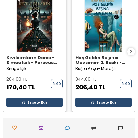
Kıvılcımların Dansı -
Hoş Geldin Beşinci
Simge Işık - Perseus
Mevsimim 2. Baskı -
Yayınevi -
Büşra Akçay Maraşlı -
Simge Işık
Büşra Akçay Maraşlı
Perseus Yayınevi -
284,00 TL
344,00 TL
%40
%40
170,40 TL
206,40 TL
Sepete Ekle
Sepete Ekle