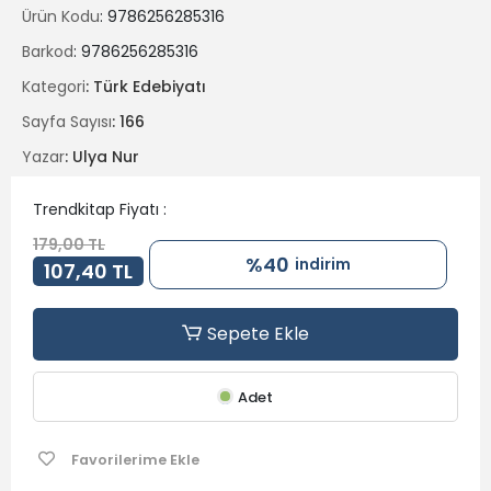
Ürün Kodu
: 9786256285316
Kuyuda yaşayan ailenin acı dramı, Şehidin vatan sevgisi,
Hasan Ağa'nın ölümü gibi hepimizin farklı hikayesi vardır
Barkod
: 9786256285316
unutamadığımız.
Kategori
: Türk Edebiyatı
Okurken hüzünle mutluluğun yan yana olduğunu anlayacak,
Sayfa Sayısı
: 166
gülerken üzülecek, üzülürken güleceksiniz.
Yazar
: Ulya Nur
Trendkitap Fiyatı :
179,00 TL
%40
indirim
107,40 TL
Sepete Ekle
Adet
Favorilerime Ekle