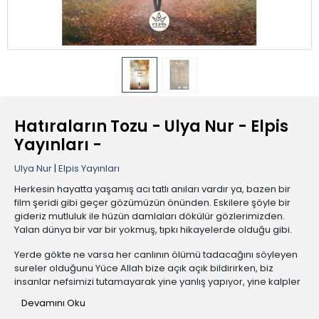
Hatıraların Tozu - Ulya Nur - Elpis
Yayınları -
Ulya Nur
|
Elpis Yayınları
Herkesin hayatta yaşamış acı tatlı anıları vardır ya, bazen bir
film şeridi gibi geçer gözümüzün önünden. Eskilere şöyle bir
gideriz mutluluk ile hüzün damlaları dökülür gözlerimizden.
Yalan dünya bir var bir yokmuş, tıpkı hikayelerde olduğu gibi.
Yerde gökte ne varsa her canlının ölümü tadacağını söyleyen
sureler olduğunu Yüce Allah bize açık açık bildirirken, biz
insanlar nefsimizi tutamayarak yine yanlış yapıyor, yine kalpler
kırıyor, yine ölmeyecekmiş gibi bencillik yapıyoruz. Hayat çok
Devamını Oku
kısa, iyilik yapan da kötülük yapan da kendine yapar.