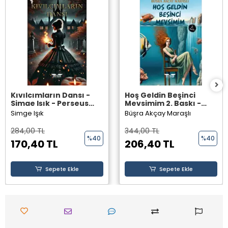
Kıvılcımların Dansı -
Hoş Geldin Beşinci
Simge Işık - Perseus
Mevsimim 2. Baskı -
Yayınevi -
Büşra Akçay Maraşlı -
Simge Işık
Büşra Akçay Maraşlı
Perseus Yayınevi -
284,00 TL
344,00 TL
%40
%40
170,40 TL
206,40 TL
Sepete Ekle
Sepete Ekle