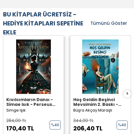
BU KİTAPLAR ÜCRETSİZ -
HEDİYE KİTAPLARI SEPETİNE
Tümünü Göster
EKLE
Kıvılcımların Dansı -
Hoş Geldin Beşinci
Simge Işık - Perseus
Mevsimim 2. Baskı -
Yayınevi -
Büşra Akçay Maraşlı -
Simge Işık
Büşra Akçay Maraşlı
Perseus Yayınevi -
284,00 TL
344,00 TL
%40
%40
170,40 TL
206,40 TL