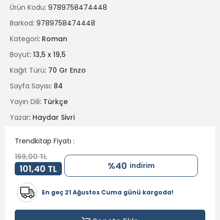
"Gece Yarısı Fısıltıları", bir adamın içinde sakladığı ama
Ürün Kodu
: 9789758474448
kelimeleredökemediği duyguların zarif bir yansıması. Bu
kitap,dokunulamayanı hissettirmek için yazıldı.
Barkod
: 9789758474448
Kalbinin kıyısına iliş, bir fısıltıya kulak ver.
Kategori
: Roman
Boyut
: 13,5 x 19,5
Kağıt Türü
: 70 Gr Enzo
Sayfa Sayısı
: 84
Yayın Dili
: Türkçe
Yazar
: Haydar Sivri
Trendkitap Fiyatı :
169,00 TL
%40
indirim
101,40 TL
En geç 21 Ağustos Cuma günü kargoda!