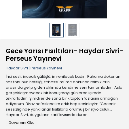
Gece Yarısı Fısıltıları- Haydar Sivri-
Perseus Yayınevi
Haydar Sivri
|
Perseus Yayınevi
İnci sesli, incecik gülüşlü, imrenilecek kadın. Ruhuma dokunan
ses tonunun hafifliği, tebessümüme dokunan mimiklerin
arasında gelip giden aklımda kendime seni tamamladım. Asla
gerçekleşmeyecek bir konuşmayı günlerce içimde
tekrarladım. Şimdiler de sana bir kitaptan fazlasını armağan
ediyorum. Biraz nefeslenelim artık hep seninleyim.”Gecenin
sessizliğinde yankılanan fısıltılarla örülmüş bir içyolculuk...
Haydar Sivri, duyguların zarif kıyısında duran
cümleleriyleokuyucuyu kalbinin en derin köşelerine çağırıyor.
Devamını Oku