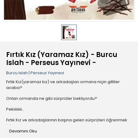
Fırtık Kız (Yaramaz Kız) - Burcu
Islah - Perseus Yayınevi -
Burcu Islah
|
Perseus Yayınevi
Fırtık Kız(yaramaz kız) ve arkadaşları ormana niçin gittiler
acaba?
Onları ormanda ne gibi sürprizler bekliyordu?
Pekiiiiiiiii…
Fırtık Kız ve arkadaşlarının başına gelen sürprizleri öğrenmek
için
Devamını Oku
sabırsızlanıyor musun?