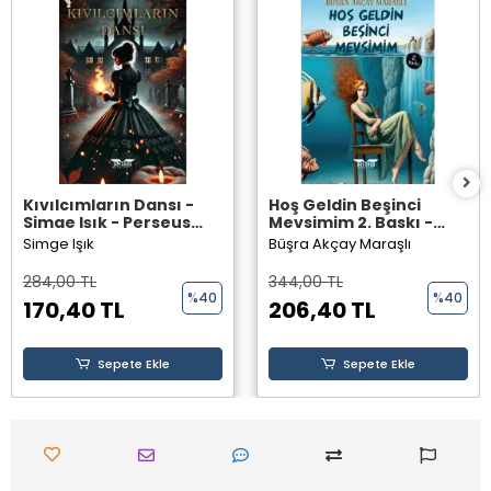
Kıvılcımların Dansı -
Hoş Geldin Beşinci
Simge Işık - Perseus
Mevsimim 2. Baskı -
Yayınevi -
Büşra Akçay Maraşlı -
Simge Işık
Büşra Akçay Maraşlı
Perseus Yayınevi -
284,00 TL
344,00 TL
%40
%40
170,40 TL
206,40 TL
Sepete Ekle
Sepete Ekle