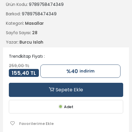
Sanki “Eveetttttt” dediğini duyar gibiyimmm…
Ürün Kodu
: 9789758474349
Barkod
: 9789758474349
Bakalımmmmm…..
Kategori
: Masallar
“Kim uyuyor? Kim uyanık?”
Sayfa Sayısı
: 28
Yazar
: Burcu Islah
Trendkitap Fiyatı :
259,00 TL
%40
indirim
155,40 TL
Sepete Ekle
Adet
Favorilerime Ekle