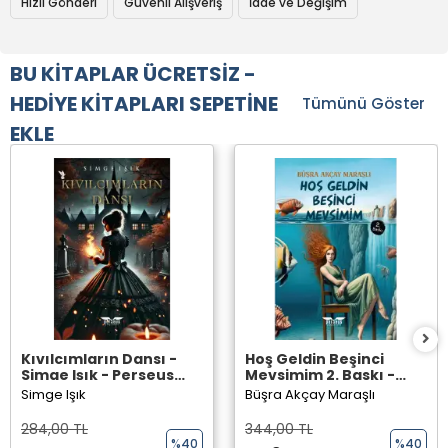
Hızlı Gönderi
Güvenli Alışveriş
İade ve Değişim
BU KİTAPLAR ÜCRETSİZ -
HEDİYE KİTAPLARI SEPETİNE
Tümünü Göster
EKLE
Kıvılcımların Dansı -
Hoş Geldin Beşinci
Simge Işık - Perseus
Mevsimim 2. Baskı -
Yayınevi -
Büşra Akçay Maraşlı -
Simge Işık
Büşra Akçay Maraşlı
Perseus Yayınevi -
284,00 TL
344,00 TL
%40
%40