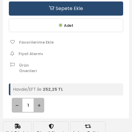
Egoizmfobisiyle Yaşamanın Psikolojisi, psikoloji, davranış
Sepete Ekle
bilimleri ve etik konuları ele alan kurgu dışı bir araştırma
kitabıdır. Yazar, bireylerin egoist ya da altruist olma eğilimlerini
detaylı bir şekilde ele almakta, bu kavramları psikoloji ve
Adet
felsefe açısından incelemektedir.
Yazarın hayatına doğrudan dokunmuş olan otobiyografik
unsurlar, kitaba kişisel bir boyut katarak okuyucunun yazarla
Favorilerime Ekle
empati kurmasını kolaylaştırmaktadır. Dolayısıyla gerçek
anlamda eseri duygusal bir bağlamda güçlendirmektedir.
Fiyat Alarmı
Ürün
Önerileri
Havale/EFT ile
252,25 TL