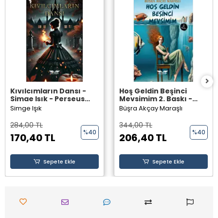
Kıvılcımların Dansı -
Hoş Geldin Beşinci
Simge Işık - Perseus
Mevsimim 2. Baskı -
Yayınevi -
Büşra Akçay Maraşlı -
Simge Işık
Büşra Akçay Maraşlı
Perseus Yayınevi -
284,00 TL
344,00 TL
%40
%40
170,40 TL
206,40 TL
Sepete Ekle
Sepete Ekle