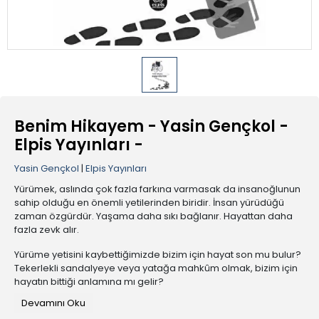
Benim Hikayem - Yasin Gençkol -
Elpis Yayınları -
Yasin Gençkol
|
Elpis Yayınları
Yürümek, aslında çok fazla farkına varmasak da insanoğlunun
sahip olduğu en önemli yetilerinden biridir. İnsan yürüdüğü
zaman özgürdür. Yaşama daha sıkı bağlanır. Hayattan daha
fazla zevk alır.
Yürüme yetisini kaybettiğimizde bizim için hayat son mu bulur?
Tekerlekli sandalyeye veya yatağa mahkûm olmak, bizim için
hayatın bittiği anlamına mı gelir?
Devamını Oku
Elinizdeki bu kitap bir kaza sonucu yürüme yetisini kaybetmiş