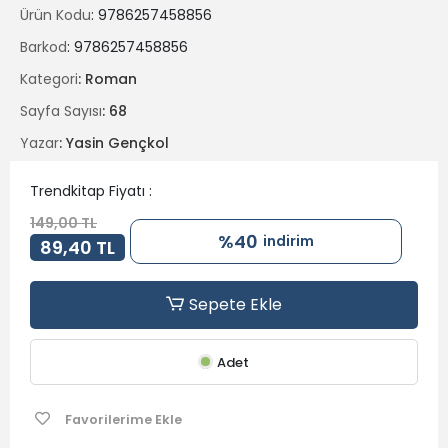
bir öğretmenin anılarından oluşmakta. Sizlere hayata nasıl
Ürün Kodu
: 9786257458856
bağlı kaldığını anıları ile aktarıyor ve anılarıyla hayata
bağlanıyor. Hayatın sevdiklerimizle ve anılarımızla var
Barkod
: 9786257458856
olduğunu anlatıyor.
Kategori
: Roman
Sayfa Sayısı
: 68
Yazar
: Yasin Gençkol
Trendkitap Fiyatı :
149,00 TL
%40
indirim
89,40 TL
Sepete Ekle
Adet
Favorilerime Ekle