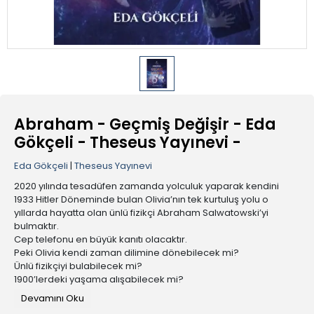
Abraham - Geçmiş Değişir - Eda
Gökçeli - Theseus Yayınevi -
Eda Gökçeli
|
Theseus Yayınevi
2020 yılında tesadüfen zamanda yolculuk yaparak kendini
1933 Hitler Döneminde bulan Olivia’nın tek kurtuluş yolu o
yıllarda hayatta olan ünlü fizikçi Abraham Salwatowski’yi
bulmaktır.
Cep telefonu en büyük kanıtı olacaktır.
Peki Olivia kendi zaman dilimine dönebilecek mi?
Ünlü fizikçiyi bulabilecek mi?
1900’lerdeki yaşama alışabilecek mi?
Hitler Almanya’sından kaçabilecek mi?
Devamını Oku
Zamanda yolculuğun heyecan verici dünyasına hazırlanın…