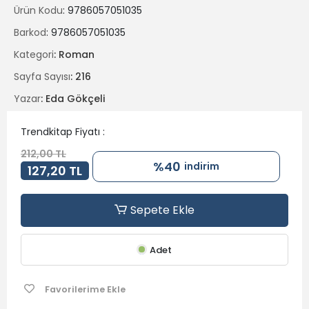
Ürün Kodu
: 9786057051035
Barkod
: 9786057051035
Kategori
: Roman
Sayfa Sayısı
: 216
Yazar
: Eda Gökçeli
Trendkitap Fiyatı :
212,00 TL
%40
indirim
127,20 TL
Sepete Ekle
Adet
Favorilerime Ekle