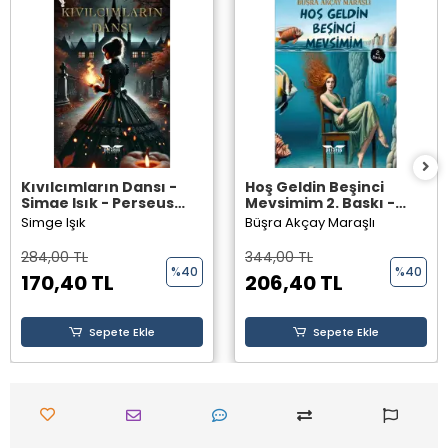
Kıvılcımların Dansı -
Hoş Geldin Beşinci
Simge Işık - Perseus
Mevsimim 2. Baskı -
Yayınevi -
Büşra Akçay Maraşlı -
Simge Işık
Büşra Akçay Maraşlı
Perseus Yayınevi -
284,00 TL
344,00 TL
%40
%40
170,40 TL
206,40 TL
Sepete Ekle
Sepete Ekle