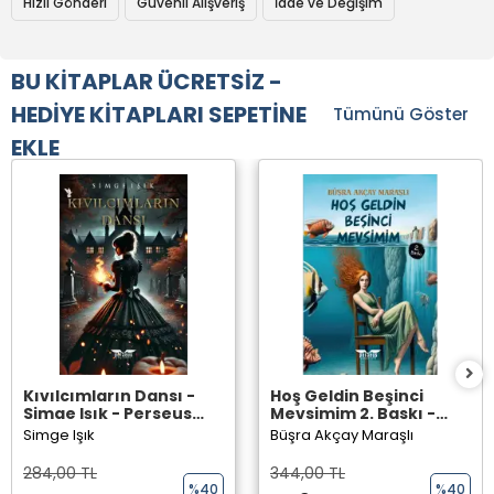
Hızlı Gönderi
Güvenli Alışveriş
İade ve Değişim
BU KİTAPLAR ÜCRETSİZ -
HEDİYE KİTAPLARI SEPETİNE
Tümünü Göster
EKLE
Kıvılcımların Dansı -
Hoş Geldin Beşinci
Simge Işık - Perseus
Mevsimim 2. Baskı -
Yayınevi -
Büşra Akçay Maraşlı -
Simge Işık
Büşra Akçay Maraşlı
Perseus Yayınevi -
284,00 TL
344,00 TL
%40
%40