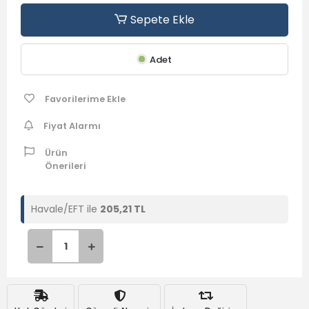
Neleri değiştirebileceğinin hikayesidir.
Sepete Ekle
Şimdi tüm o incinmiş kalpler sana emanet…
Adet
HADİ SEN DE KALP DURMADAN ÖNCE, ANLAT!
Favorilerime Ekle
Fiyat Alarmı
Ürün
Önerileri
Havale/EFT ile
205,21 TL