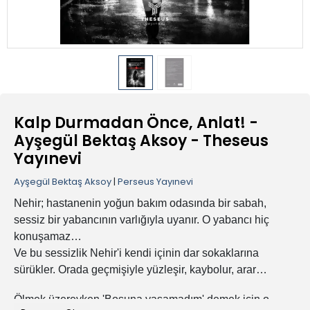
Kalp Durmadan Önce, Anlat! -
Ayşegül Bektaş Aksoy - Theseus
Yayınevi
Ayşegül Bektaş Aksoy
|
Perseus Yayınevi
Nehir; hastanenin yoğun bakım odasında bir sabah,
sessiz bir yabancının varlığıyla uyanır. O yabancı hiç
konuşamaz…
Ve bu sessizlik Nehir'i kendi içinin dar sokaklarına
sürükler. Orada geçmişiyle yüzleşir, kaybolur, arar…
Ölmek üzereyken 'Boşuna yaşamadım' demek için o