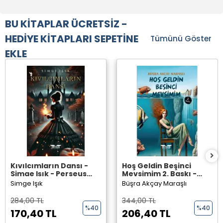
BU KİTAPLAR ÜCRETSİZ -
HEDİYE KİTAPLARI SEPETİNE
Tümünü Göster
EKLE
Kıvılcımların Dansı -
Hoş Geldin Beşinci
Simge Işık - Perseus
Mevsimim 2. Baskı -
Yayınevi -
Büşra Akçay Maraşlı -
Simge Işık
Büşra Akçay Maraşlı
Perseus Yayınevi -
284,00 TL
344,00 TL
%40
%40
170,40 TL
206,40 TL