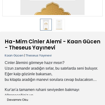
Ha-Mim Cinler Alemi - Kaan Gücen
- Theseus Yayınevi
Kaan Gücen
|
Theseus Yayınevi
Cinler âlemini görmeye hazır mısın?
Uzun zamandır aradığın sırlar, bu satırlarda seni buluyor.
Eğer kalp gözünle bakarsan,
bu kitapta aradığın manevi sorulara cevap bulacaksın…
Kur'an'a tamamen ruhani seviyeden bakmayı
öğreneceğiniz ve
Devamını Oku
yeni bir dilin kapılarını aralayacağınız o kitap!