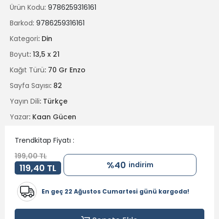
Ürün Kodu
: 9786259316161
“HA-MİM CİNLER ÂLEMİ”
Barkod
: 9786259316161
seni çağırıyor.
Kategori
: Din
Kur'an dilini gerçekten anlamak istiyorsan işaretleri takip
Boyut
: 13,5 x 21
et.
Kağıt Türü
: 70 Gr Enzo
Sayfa Sayısı
: 82
Yayın Dili
: Türkçe
Yazar
: Kaan Gücen
Trendkitap Fiyatı :
199,00 TL
%40
indirim
119,40 TL
En geç 22 Ağustos Cumartesi günü kargoda!