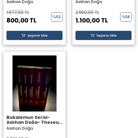
Yayınevi- (Karanlık
Yayınevi- (Anka1- Anka
Aslıhan Doğa
Aslıhan Doğa
Sarmal 1- Karanlık
2- Anka 3- Anka 4-
Sarmal 2- Karanlık
Anka 5)
1.677,00 TL
2.650,00 TL
Sarmal 3)
%52
%58
800,00 TL
1.100,00 TL
Sepete Ekle
Sepete Ekle
Bukalemun Serisi-
Aslıhan Doğa- Theseus
Yayınevi- (Bukalemun:
Aslıhan Doğa
Çakal Avı- Alaz-
Yamandağlı- Yaman-