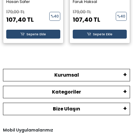
Yayınevi -
Hasan Safer
Faruk Haksal
179,00 TL
179,00 TL
%40
%40
107,40 TL
107,40 TL
Sepete Ekle
Sepete Ekle
Kurumsal
Kategoriler
Bize Ulaşın
Mobil Uygulamalarımız